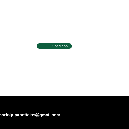
Cotidiano
Tibau do Sul terá programação
 novos
especial do Agosto Lilás com
ara
caminhada e ações para
igilância
mulheres
portalpipanoticias@gmail.com