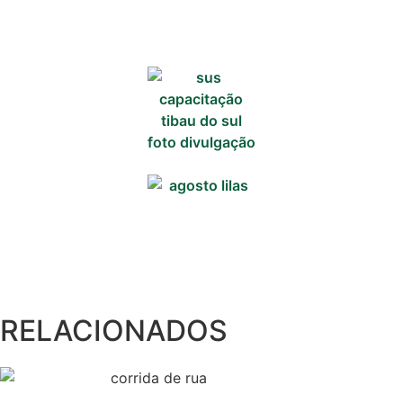
Informações
Gerais
Serviços Tibau
do Sul
Tábua da Maré
Previsão do
Surf
RELACIONADOS