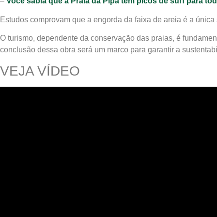
–
Você sabia que a Praia da Pipa tem picos de surf para to
Estudos comprovam que a engorda da faixa de areia é a única 
O turismo, dependente da conservação das praias, é fundament
conclusão dessa obra será um marco para garantir a sustentab
VEJA VÍDEO
Cotidiano
Comunidade
Acontece no
RN
Comércio e
Negócios na
Pipa