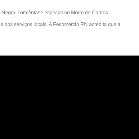
a Negra, com ênfase especial no Morro do Careca.
e dos serviços locais. A Fecomércio RN acredita que a