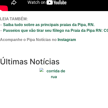
Política
Turismo
LEIA TAMBÉM:
Entretenimento
–
Saiba tudo sobre as principais praias da Pipa, RN.
–
Passeios que vão tirar seu fôlego na Praia da Pipa RN:
Litoral Sul
Acompanhe o Pipa Notícias no
Instagram
Baía Formosa
Canguaretama
Últimas Notícias
Goianinha
Gastronomia
PIPA
Surf