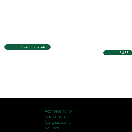
Entretenimento
Circuito Banco do Brasil de
SURF
Corrida chega a Natal e une
Ítalo Ferr
esporte, qualidade de vida e
para etap
cenários deslumbrantes
voltar à 
Acontece no RN
Baía Formosa
Canguaretama
Colunas