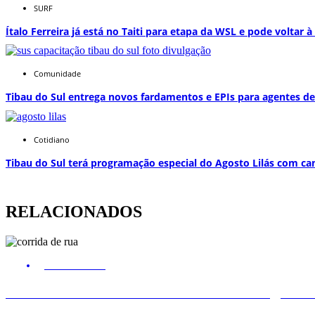
SURF
Ítalo Ferreira já está no Taiti para etapa da WSL e pode voltar 
Comunidade
Tibau do Sul entrega novos fardamentos e EPIs para agentes de 
Cotidiano
Tibau do Sul terá programação especial do Agosto Lilás com c
RELACIONADOS
Entretenimento
Circuito Banco do Brasil de Corrida chega a 