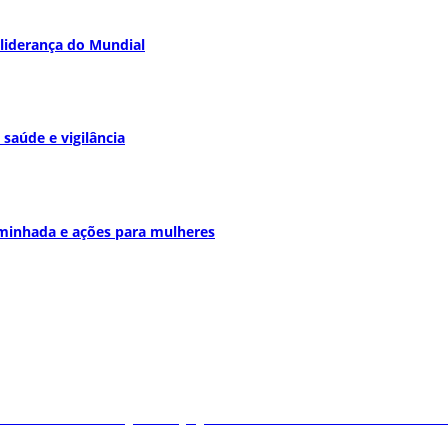
à liderança do Mundial
saúde e vigilância
aminhada e ações para mulheres
Natal e une esporte, qualidade de vida e cená