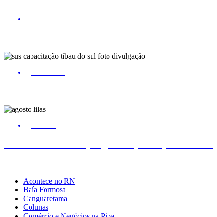
SURF
Ítalo Ferreira já está no Taiti para etapa da
Comunidade
Tibau do Sul entrega novos fardamentos e EP
Cotidiano
Tibau do Sul terá programação especial do 
Acontece no RN
Baía Formosa
Canguaretama
Colunas
Comércio e Negócios na Pipa