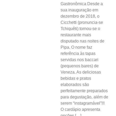
Acontece no
Gastronômica Desde a
RN
sua inauguração em
dezembro de 2018, o
Comércio e
Cicchetti (pronuncia-se
Negócios na
Tchiquêti) tornou-se o
Pipa
restaurante mais
disputado nas noites de
Política
Pipa. O nome faz
referência às tapas
Turismo
servidas nos baccari
(pequenos bares) de
Entretenimento
Veneza. As deliciosas
bebidas e pratos
Litoral Sul
elaborados são
perfeitamente preparados
Baía Formosa
para degustação, além de
serem “instagramável”!!!
Canguaretama
O cardápio apresenta
Goianinha
opções […]