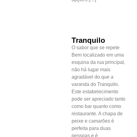
Gastronomia
PIPA
Surf
Tranquilo
O sabor que se repete
Informações
Bem localizado em uma
Gerais
esquina da rua principal,
não há lugar mais
Serviços Tibau
agradável do que a
do Sul
varanda do Tranquilo.
Este estabelecimento
Tábua da Maré
pode ser apreciado tanto
como bar quanto como
Previsão do
restaurante. A chapa de
Surf
peixe e camarões é
perfeita para duas
pessoas e é