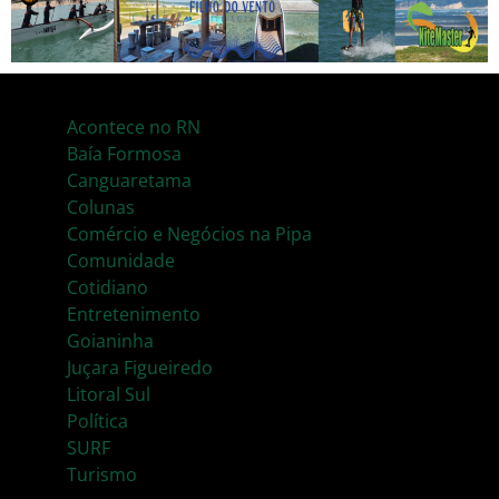
Acontece no RN
Baía Formosa
Canguaretama
Colunas
Comércio e Negócios na Pipa
Comunidade
Cotidiano
Entretenimento
Goianinha
Juçara Figueiredo
Litoral Sul
Política
SURF
Turismo