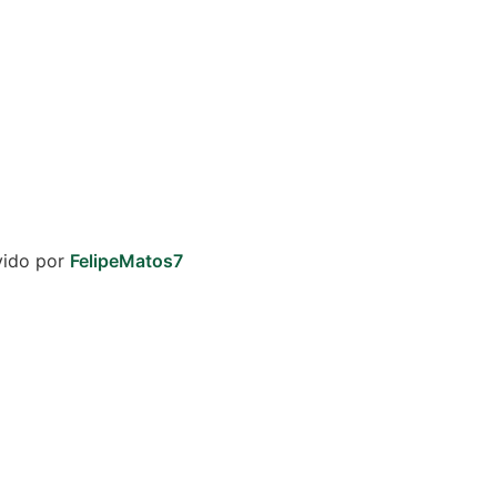
vido por
FelipeMatos7