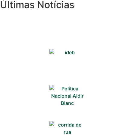
Últimas Notícias
Cotidiano
Comunidade
Acontece no
RN
Comércio e
Negócios na
Pipa
Política
Turismo
Entretenimento
Litoral Sul