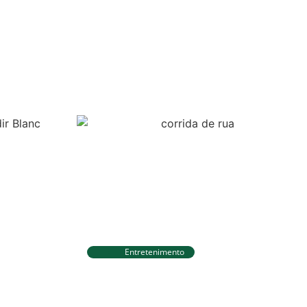
Entretenimento
Circuito Banco do Brasil de
ições para
Corrida chega a Natal e une
c com R$
esporte, qualidade de vida e
a
cenários deslumbrantes