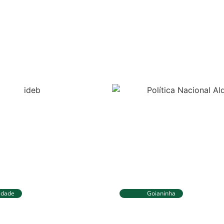
idade
Goianinha
Sul avança no IDEB e
Goianinha abre inscr
elhores resultados
editais da Aldir Blan
o Fundamental
174 mil para a cultur