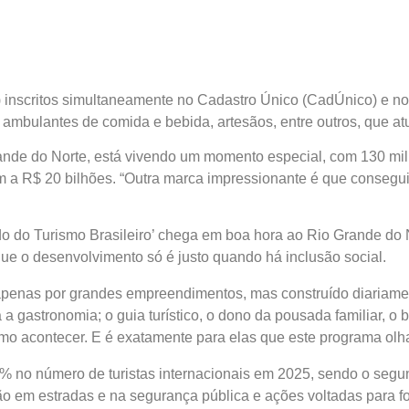
 inscritos simultaneamente no Cadastro Único (CadÚnico) e no
 ambulantes de comida e bebida, artesãos, entre outros, que at
rande do Norte, está vivendo um momento especial, com 130 mi
am a R$ 20 bilhões. “Outra marca impressionante é que conseg
do Turismo Brasileiro’ chega em boa hora ao Rio Grande do Nor
que o desenvolvimento só é justo quando há inclusão social.
apenas por grandes empreendimentos, mas construído diariamen
a a gastronomia; o guia turístico, o dono da pousada familiar, 
o acontecer. E é exatamente para elas que este programa olha”
% no número de turistas internacionais em 2025, sendo o segu
ão em estradas e na segurança pública e ações voltadas para fo