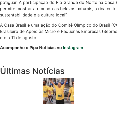
potiguar. A participação do Rio Grande do Norte na Casa Br
permite mostrar ao mundo as belezas naturais, a rica cultu
Cotidiano
sustentabilidade e a cultura local”.
Comunidade
A Casa Brasil é uma ação do Comitê Olímpico do Brasil (CO
Brasileiro de Apoio às Micro e Pequenas Empresas (Sebrae)
Acontece no
o dia 11 de agosto.
RN
Acompanhe o Pipa Notícias no
Instagram
Comércio e
Negócios na
Pipa
Últimas Notícias
Política
Turismo
Entretenimento
Litoral Sul