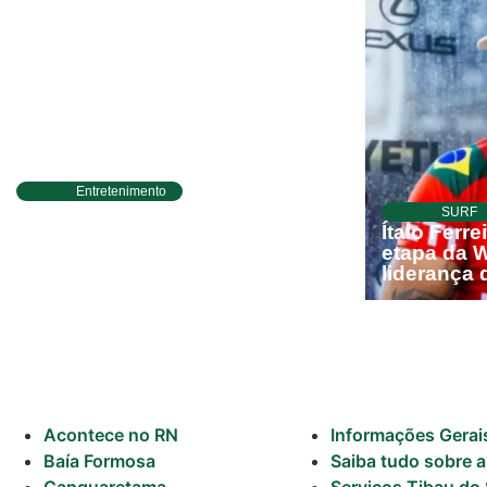
Previsão do
Surf
Entretenimento
Circuito Banco do Brasil de
SURF
Corrida chega a Natal e une
Ítalo Ferre
esporte, qualidade de vida e
etapa da W
cenários deslumbrantes
liderança 
Acontece no RN
Informações Gerai
Baía Formosa
Saiba tudo sobre a