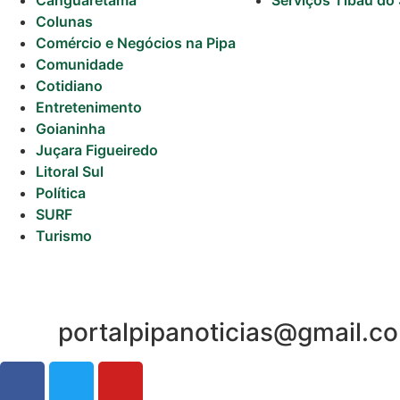
Canguaretama
Serviços Tibau do 
Colunas
Comércio e Negócios na Pipa
Comunidade
Cotidiano
Entretenimento
Goianinha
Juçara Figueiredo
Litoral Sul
Política
SURF
Turismo
portalpipanoticias@gmail.c