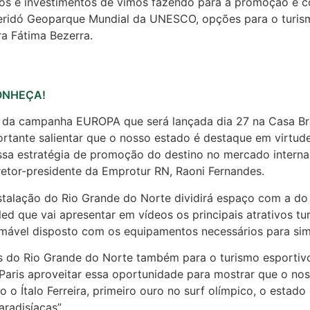
rços e investimentos de vimos fazendo para a promoção e c
 Seridó Geoparque Mundial da UNESCO, opções para o turismo
ra Fátima Bezerra.
 CONHEÇA!
da campanha EUROPA que será lançada dia 27 na Casa Brasil
rtante salientar que o nosso estado é destaque em virtud
ssa estratégia de promoção do destino no mercado internaci
retor-presidente da Emprotur RN, Raoni Fernandes.
stalação do Rio Grande do Norte dividirá espaço com a do 
 led que vai apresentar em vídeos os principais atrativos t
amável disposto com os equipamentos necessários para simu
es do Rio Grande do Norte também para o turismo esportiv
 Paris aproveitar essa oportunidade para mostrar que o n
 o Ítalo Ferreira, primeiro ouro no surf olímpico, o estado 
radisíacas”.