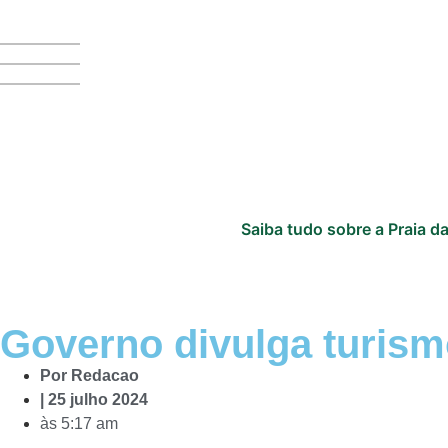
Saiba tudo sobre a Praia da
Governo divulga turism
Por
Redacao
|
25 julho 2024
às
5:17 am