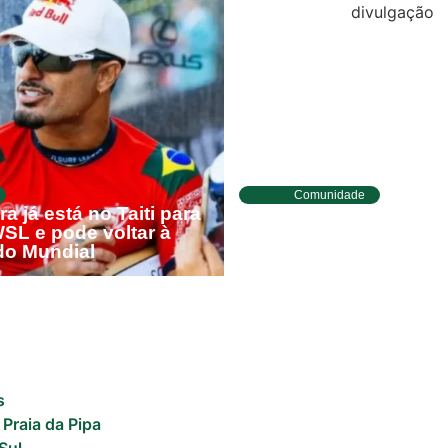
Comunidade
ira já está no Taiti para
Tibau do Sul entrega 
SL e pode voltar à
fardamentos e EPIs pa
do Mundial
de saúde e vigilância
s
 Praia da Pipa