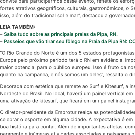
convite para participarmos desse evento, reflete os esfo
fortes atrativos geográficos, culturais, gastronômicos, o
isso, além do tradicional sol e mar”, destacou a governado
LEIA TAMBÉM:
–
Saiba tudo sobre as principais praias da Pipa, RN.
–
Passeios que vão tirar seu fôlego na Praia da Pipa RN:
“O Rio Grande do Norte é um dos 5 estados protagonistas 
Europa pelo próximo período terá o RN em evidência. Impo
maior potencial para o público europeu. Isso é fruto da no
quanto na campanha, e nós somos um deles”, ressalta o di
Decorada com estética que remete ao Surf e Kitesurf, a in
Nordeste do Brasil. No local, haverá um painel vertical em
uma ativação de kitesurf, que ficará em um painel instagr
O diretor-presidente da Emprotur realça as potencialidad
celebrar o esporte em alguma cidade. A expectativa é em
boa história para contar. Além de importantes atletas, como
parapente e inúmeras atividades associadas a paisagens pa