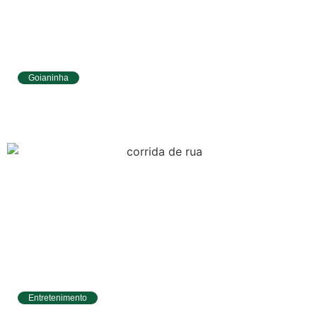
Goianinha
Goianinha abre inscrições para editais da
Aldir Blanc com R$ 174 mil para a cultura
Entretenimento
Circuito Banco do Brasil de Corrida chega a