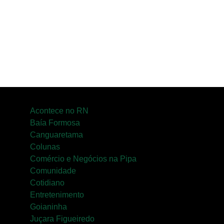
Natal e une esporte, qualidade de vida e
cenários deslumbrantes
Acontece no RN
Baía Formosa
Canguaretama
Colunas
Comércio e Negócios na Pipa
Comunidade
Cotidiano
Entretenimento
Goianinha
Juçara Figueiredo