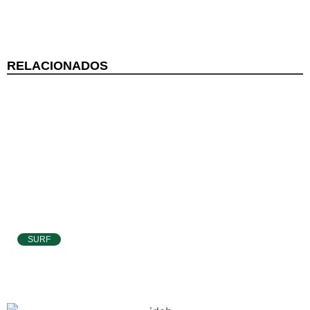
RELACIONADOS
SURF
Atletas de Pipa e Baía Formosa seguem na
disputa da etapa da WSL em Natal