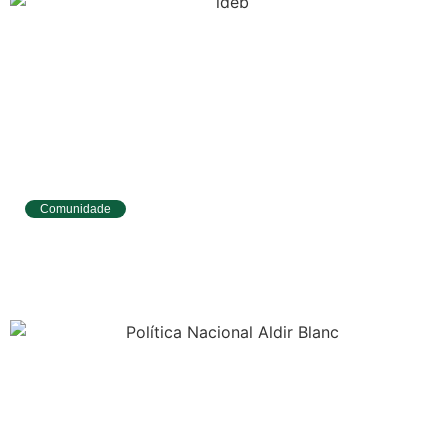
Comunidade
Tibau do Sul avança no IDEB e alcança
melhores resultados no Ensino
Fundamental