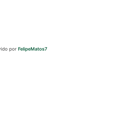
vido por
FelipeMatos7