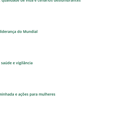
e, qualidade de vida e cenários deslumbrantes
à liderança do Mundial
saúde e vigilância
aminhada e ações para mulheres