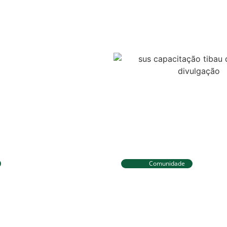
Comunidade
eira já está no Taiti
Tibau do Sul entrega
a da WSL e pode
fardamentos e EPIs p
liderança do Mundial
agentes de saúde e v