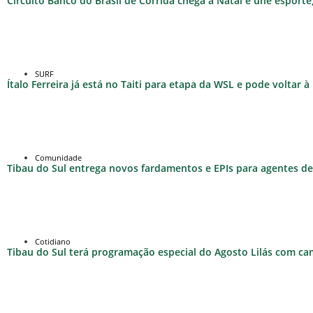
Circuito Banco do Brasil de Corrida chega a Natal e une esport
SURF
Ítalo Ferreira já está no Taiti para etapa da WSL e pode voltar 
Comunidade
Tibau do Sul entrega novos fardamentos e EPIs para agentes de 
Cotidiano
Tibau do Sul terá programação especial do Agosto Lilás com c