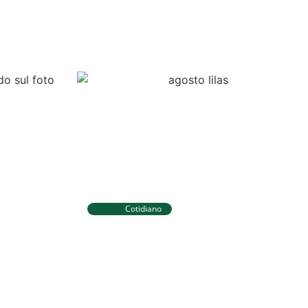
Cotidiano
Tibau do Sul terá programação
 novos
especial do Agosto Lilás com
ara
caminhada e ações para
igilância
mulheres