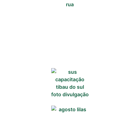
Cotidiano
Comunidade
Acontece no
RN
Comércio e
Negócios na
Pipa
Política
Turismo
Entretenimento