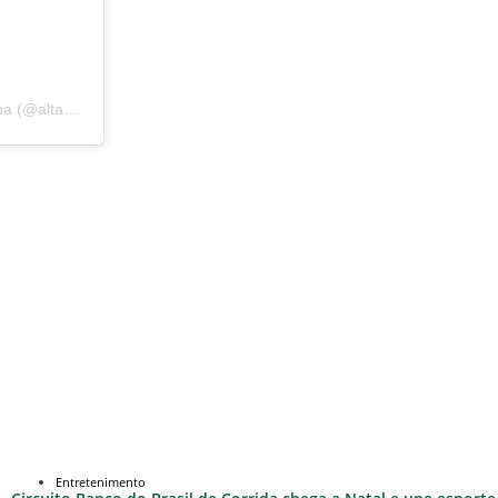
Uma publicação compartilhada por Escola de Altinha na Praia da Pipa (@altanapipa)
Entretenimento