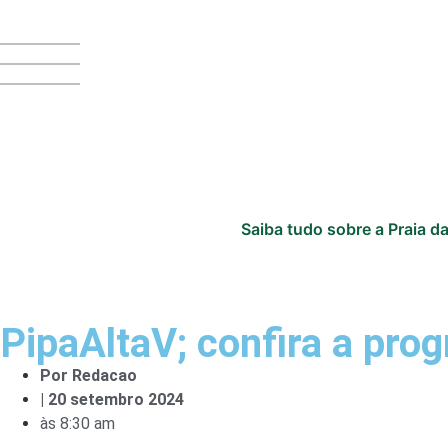
Saiba tudo sobre a Praia da
PipaAltaV; confira a pr
Por
Redacao
|
20 setembro 2024
às
8:30 am