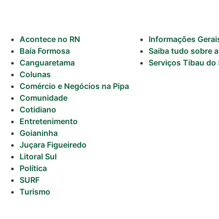
Tábua da Maré
Previsão do
Surf
Acontece no RN
Informações Gerai
Baía Formosa
Saiba tudo sobre a
Canguaretama
Serviços Tibau do 
Colunas
Comércio e Negócios na Pipa
Comunidade
Cotidiano
Entretenimento
Goianinha
Juçara Figueiredo
Litoral Sul
Política
SURF
Turismo