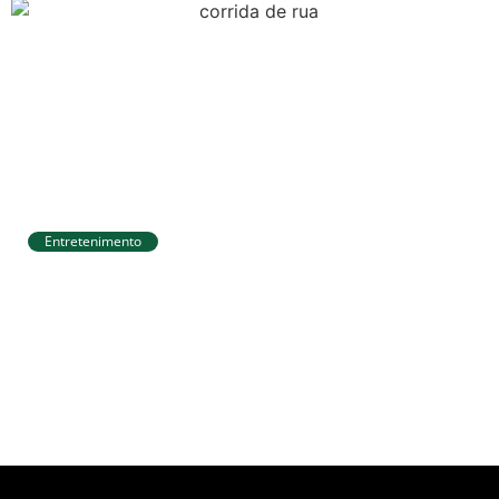
Entretenimento
Circuito Banco do Brasil de Corrida chega
a Natal e une esporte, qualidade de vida
e cenários deslumbrantes