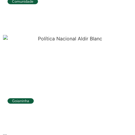
Comunidade
Tibau do Sul avança no IDEB e alcança
melhores resultados no Ensino
Fundamental
Goianinha
Goianinha abre inscrições para editais
da Aldir Blanc com R$ 174 mil para a
cultura