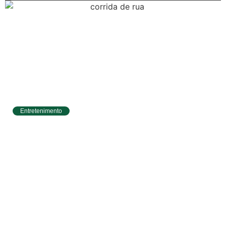
Serviços Tibau
do Sul
Tábua da Maré
Previsão do
Surf
Entretenimento
Circuito Banco do Brasil de Corrida chega a
Natal e une esporte, qualidade de vida e
cenários deslumbrantes