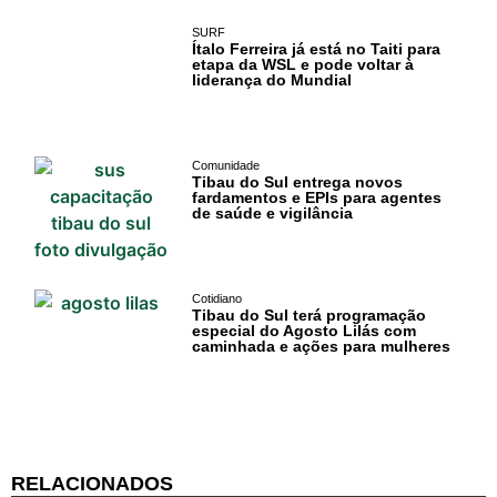
Turismo
SURF
Ítalo Ferreira já está no Taiti para
etapa da WSL e pode voltar à
liderança do Mundial
Entretenimento
Litoral Sul
Comunidade
Tibau do Sul entrega novos
Baía Formosa
fardamentos e EPIs para agentes
de saúde e vigilância
Canguaretama
Goianinha
Cotidiano
Tibau do Sul terá programação
especial do Agosto Lilás com
Gastronomia
caminhada e ações para mulheres
PIPA
Surf
Informações
RELACIONADOS
Gerais