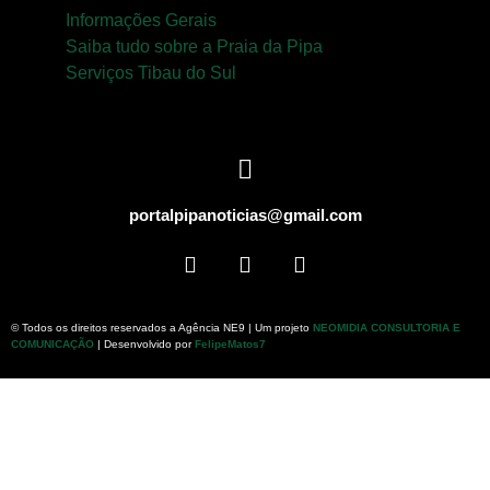
Informações Gerais
Saiba tudo sobre a Praia da Pipa
Serviços Tibau do Sul
portalpipanoticias@gmail.com
© Todos os direitos reservados a Agência NE9 | Um projeto
NEOMIDIA CONSULTORIA E
COMUNICAÇÃO
| Desenvolvido por
FelipeMatos7