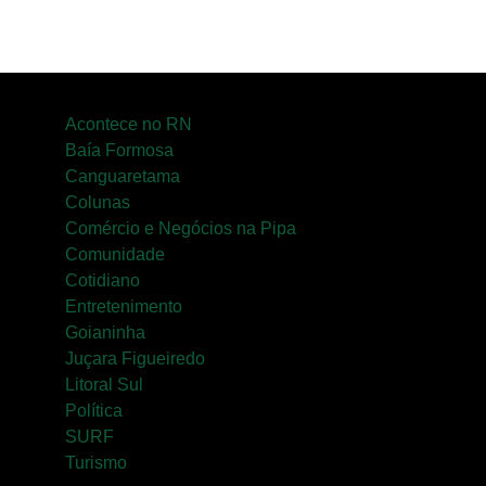
Acontece no RN
Baía Formosa
Canguaretama
Colunas
Comércio e Negócios na Pipa
Comunidade
Cotidiano
Entretenimento
Goianinha
Juçara Figueiredo
Litoral Sul
Política
SURF
Turismo