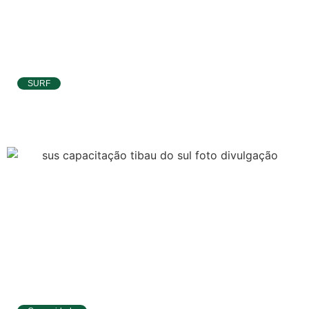
SURF
Ítalo Ferreira já está no Taiti para etapa da
WSL e pode voltar à liderança do Mundial