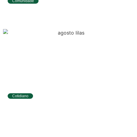
Comunidade
Tibau do Sul entrega novos fardamentos e
EPIs para agentes de saúde e vigilância
Cotidiano
Tibau do Sul terá programação especial do
Agosto Lilás com caminhada e ações para
mulheres