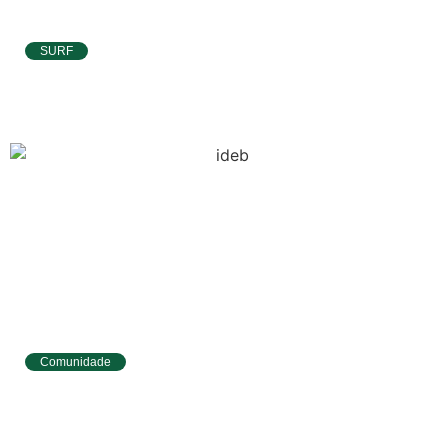
SURF
Atletas de Pipa e Baía Formosa seguem na
disputa da etapa da WSL em Natal
Comunidade
Tibau do Sul avança no IDEB e alcança
melhores resultados no Ensino
Fundamental