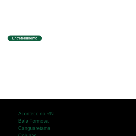
Entretenimento
Circuito Banco do Brasil de Corrida chega a
Natal e une esporte, qualidade de vida e
cenários deslumbrantes
Acontece no RN
Baía Formosa
Canguaretama
Colunas