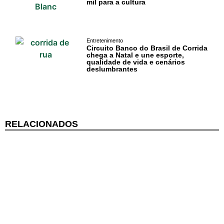
mil para a cultura
Informações
Gerais
Entretenimento
Serviços Tibau
Circuito Banco do Brasil de Corrida
chega a Natal e une esporte,
do Sul
qualidade de vida e cenários
deslumbrantes
Tábua da Maré
Previsão do
Surf
RELACIONADOS