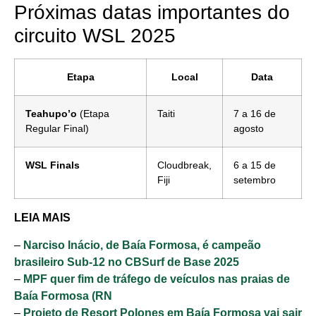
Próximas datas importantes do
circuito WSL 2025
Etapa
Local
Data
Teahupo’o
(Etapa
Taiti
7 a 16 de
Regular Final)
agosto
Cotidiano
WSL Finals
Cloudbreak,
6 a 15 de
Fiji
setembro
Comunidade
Acontece no
LEIA MAIS
RN
–
Narciso Inácio, de Baía Formosa, é campeão
brasileiro Sub-12 no CBSurf de Base 2025
Comércio e
–
MPF quer fim de tráfego de veículos nas praias de
Negócios na
Baía Formosa (RN
Pipa
–
Projeto de Resort Polones em Baía Formosa vai sair