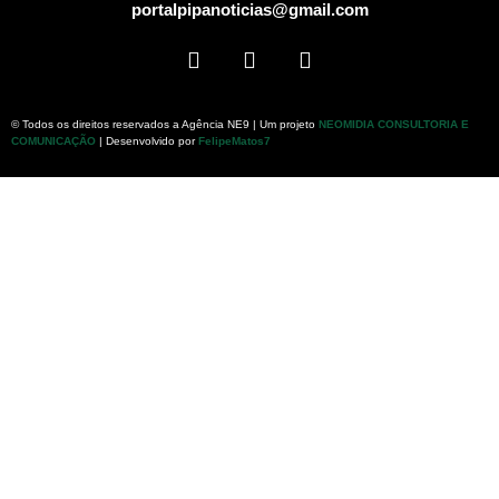
portalpipanoticias@gmail.com
© Todos os direitos reservados a Agência NE9 | Um projeto
NEOMIDIA CONSULTORIA E
COMUNICAÇÃO
| Desenvolvido por
FelipeMatos7