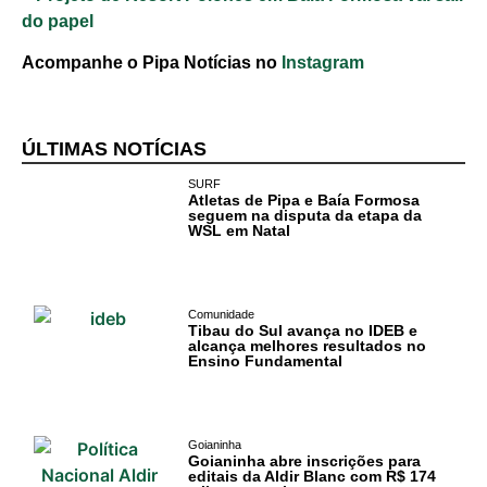
do papel
Política
Acompanhe o Pipa Notícias no
Instagram
Turismo
Entretenimento
ÚLTIMAS NOTÍCIAS
Litoral Sul
SURF
Atletas de Pipa e Baía Formosa
seguem na disputa da etapa da
Baía Formosa
WSL em Natal
Canguaretama
Comunidade
Goianinha
Tibau do Sul avança no IDEB e
alcança melhores resultados no
Ensino Fundamental
Gastronomia
PIPA
Goianinha
Surf
Goianinha abre inscrições para
editais da Aldir Blanc com R$ 174