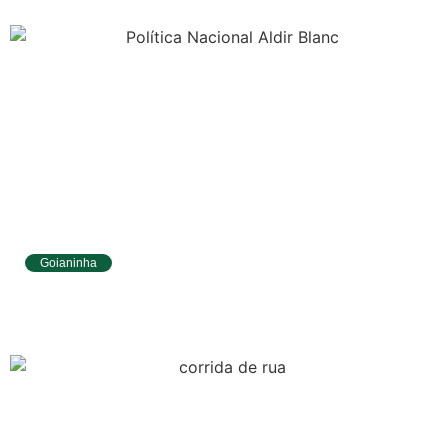
Goianinha
Goianinha abre inscrições para editais da
Aldir Blanc com R$ 174 mil para a cultura