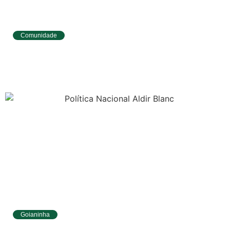
Comunidade
Tibau do Sul avança no IDEB e alcança
melhores resultados no Ensino
Fundamental
Goianinha
Goianinha abre inscrições para editais da