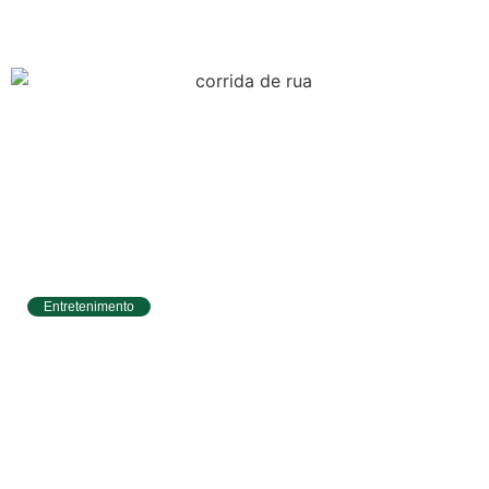
Aldir Blanc com R$ 174 mil para a cultura
Entretenimento
Circuito Banco do Brasil de Corrida chega a
Natal e une esporte, qualidade de vida e
cenários deslumbrantes