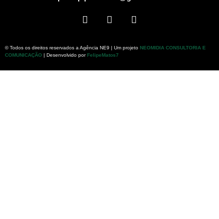
© Todos os direitos reservados a Agência NE9 | Um projeto
NEOMIDIA CONSULTORIA E
COMUNICAÇÃO
| Desenvolvido por
FelipeMatos7