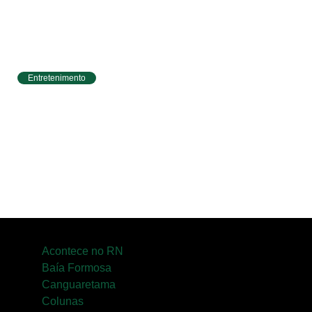
Entretenimento
Circuito Banco do Brasil de Corrida chega a
Natal e une esporte, qualidade de vida e
cenários deslumbrantes
Acontece no RN
Baía Formosa
Canguaretama
Colunas