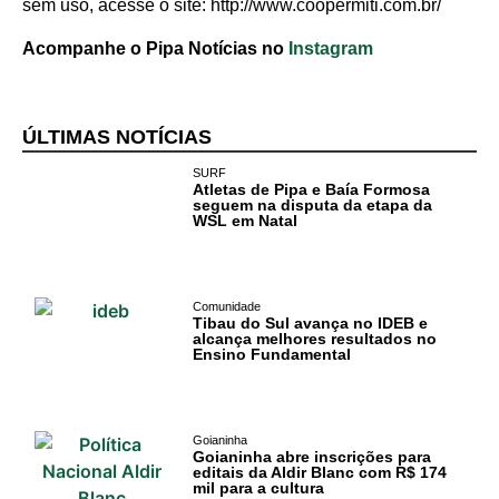
sem uso, acesse o site: http://www.coopermiti.com.br/
Comércio e
Negócios na
Acompanhe o Pipa Notícias no
Instagram
Pipa
Política
ÚLTIMAS NOTÍCIAS
Turismo
SURF
Atletas de Pipa e Baía Formosa
seguem na disputa da etapa da
Entretenimento
WSL em Natal
Litoral Sul
Comunidade
Baía Formosa
Tibau do Sul avança no IDEB e
alcança melhores resultados no
Ensino Fundamental
Canguaretama
Goianinha
Goianinha
Goianinha abre inscrições para
editais da Aldir Blanc com R$ 174
Gastronomia
mil para a cultura