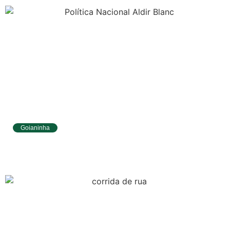
Goianinha
Goianinha abre inscrições para editais da
Aldir Blanc com R$ 174 mil para a cultura