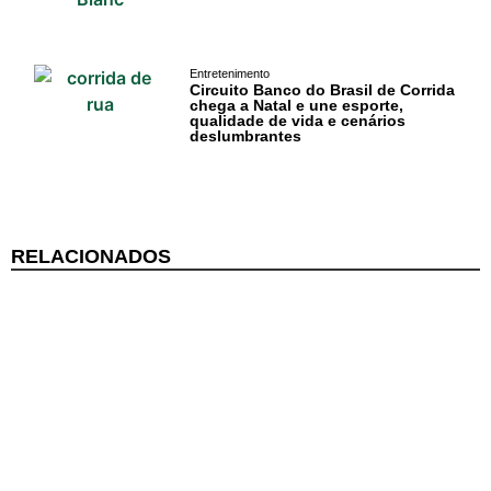
PIPA
Surf
Entretenimento
Circuito Banco do Brasil de Corrida
Informações
chega a Natal e une esporte,
qualidade de vida e cenários
Gerais
deslumbrantes
Serviços Tibau
do Sul
RELACIONADOS
Tábua da Maré
Previsão do
Surf