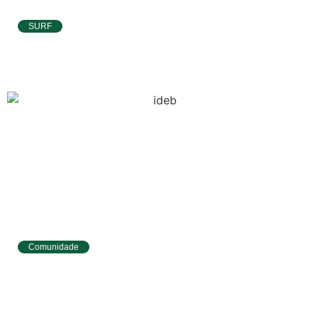
SURF
Atletas de Pipa e Baía Formosa seguem na
disputa da etapa da WSL em Natal
Comunidade
Tibau do Sul avança no IDEB e alcança
melhores resultados no Ensino
Fundamental