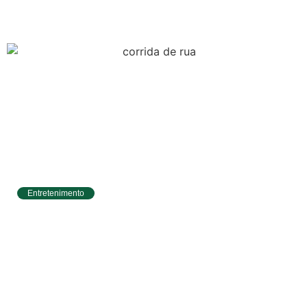
Aldir Blanc com R$ 174 mil para a cultura
Entretenimento
Circuito Banco do Brasil de Corrida chega a
Natal e une esporte, qualidade de vida e
cenários deslumbrantes