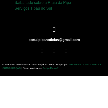
Saiba tudo sobre a Praia da Pipa
Serviços Tibau do Sul
portalpipanoticias@gmail.com
© Todos os direitos reservados a Agência NE9 | Um projeto
NEOMIDIA CONSULTORIA E
COMUNICAÇÃO
| Desenvolvido por
FelipeMatos7