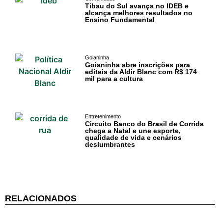
Tibau do Sul avança no IDEB e
alcança melhores resultados no
Ensino Fundamental
Goianinha
Goianinha abre inscrições para
editais da Aldir Blanc com R$ 174
Cotidiano
mil para a cultura
Comunidade
Entretenimento
Acontece no
Circuito Banco do Brasil de Corrida
chega a Natal e une esporte,
RN
qualidade de vida e cenários
deslumbrantes
Comércio e
Negócios na
Pipa
RELACIONADOS
Política