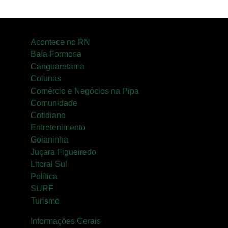
Acontece no RN
Baía Formosa
Canguaretama
Colunas
Comércio e Negócios na Pipa
Comunidade
Cotidiano
Entretenimento
Goianinha
Juçara Figueiredo
Litoral Sul
Política
SURF
Turismo
Informações Gerais