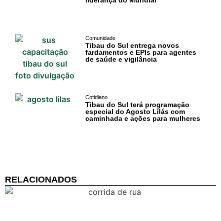
Baía Formosa
Comunidade
Canguaretama
Tibau do Sul entrega novos
fardamentos e EPIs para agentes
de saúde e vigilância
Goianinha
Gastronomia
Cotidiano
PIPA
Tibau do Sul terá programação
especial do Agosto Lilás com
caminhada e ações para mulheres
Surf
Informações
Gerais
RELACIONADOS
Serviços Tibau
do Sul
Tábua da Maré