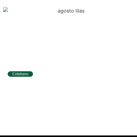
Cotidiano
Tibau do Sul terá programação especial do
Agosto Lilás com caminhada e ações para
mulheres