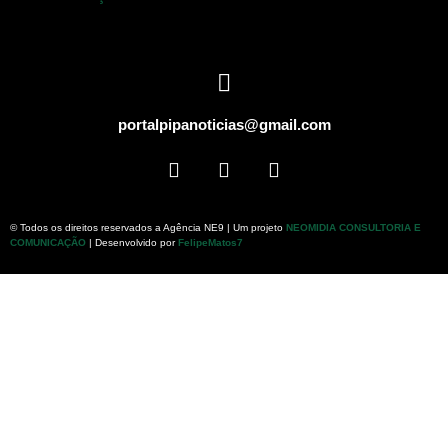
portalpipanoticias@gmail.com
© Todos os direitos reservados a Agência NE9 | Um projeto
NEOMIDIA CONSULTORIA E
COMUNICAÇÃO
| Desenvolvido por
FelipeMatos7