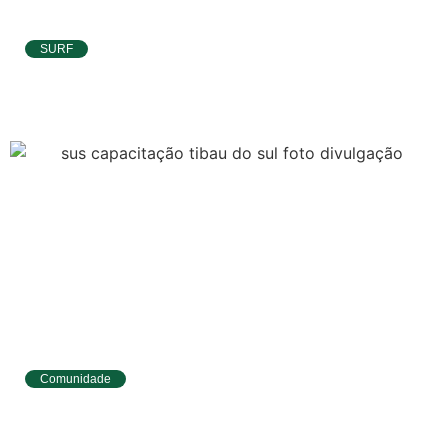
SURF
Ítalo Ferreira já está no Taiti para etapa da
WSL e pode voltar à liderança do Mundial
Comunidade
Tibau do Sul entrega novos fardamentos e
EPIs para agentes de saúde e vigilância