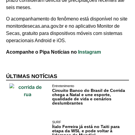
prazo consideram déficits de precipitações recentes até
seis meses.
Cotidiano
O acompanhamento do fenômeno está disponível no site
monitordesecas.ana.gov.br e no aplicativo Monitor de
Comunidade
Secas, gratuito para dispositivos móveis com sistemas
operacionais Android e iOS.
Acontece no
RN
Acompanhe o Pipa Notícias no
Instagram
Comércio e
Negócios na
ÚLTIMAS NOTÍCIAS
Pipa
Entretenimento
Circuito Banco do Brasil de Corrida
Política
chega a Natal e une esporte,
qualidade de vida e cenários
deslumbrantes
Turismo
Entretenimento
SURF
Ítalo Ferreira já está no Taiti para
etapa da WSL e pode voltar à
Litoral Sul
liderança do Mundial