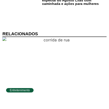
especial do Agosto Lilás com
caminhada e ações para mulheres
RELACIONADOS
Entretenimento
Circuito Banco do Brasil de Corrida chega a
Natal e une esporte, qualidade de vida e
cenários deslumbrantes