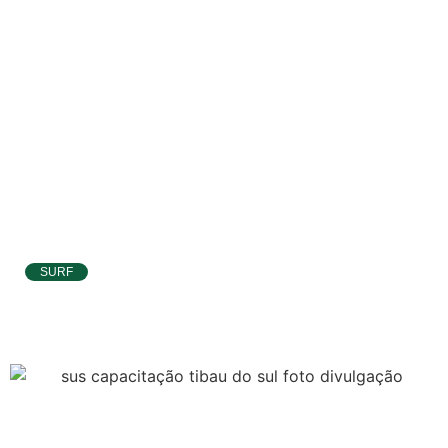
SURF
Ítalo Ferreira já está no Taiti para etapa da
WSL e pode voltar à liderança do Mundial