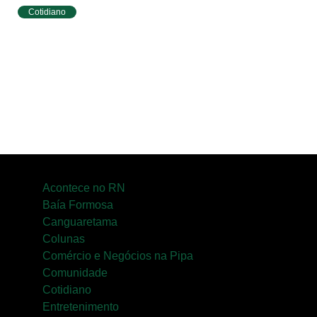
Cotidiano
Tibau do Sul terá programação especial do
Agosto Lilás com caminhada e ações para
mulheres
Acontece no RN
Baía Formosa
Canguaretama
Colunas
Comércio e Negócios na Pipa
Comunidade
Cotidiano
Entretenimento