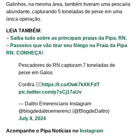
Galinhos, na mesma área, também tiveram uma pescaria
abundante, capturando 5 toneladas de peixe em uma
única operação.
LEIA TAMBÉM:
–
Saiba tudo sobre as principais praias da Pipa, RN.
–
Passeios que vão tirar seu fôlego na Praia da Pipa
RN: CONHEÇA!
Pescadores do RN capturam 7 toneladas de
peixe em Galos
Confira 👇🏽
https://t.co/Owk7kXKFdT
pic.twitter.com/p7sCj17aUv
— Daltro Emerenciano Instagram
@blogdedaltroemerenci (@BlogdeDaltro)
July 8, 2024
Acompanhe o Pipa Notícias no
Instagram