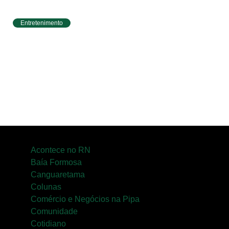
Entretenimento
Circuito Banco do Brasil de Corrida chega a
Natal e une esporte, qualidade de vida e
cenários deslumbrantes
Acontece no RN
Baía Formosa
Canguaretama
Colunas
Comércio e Negócios na Pipa
Comunidade
Cotidiano