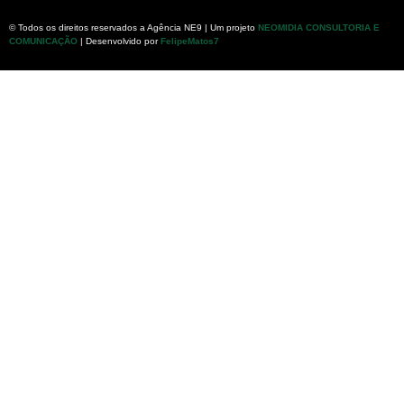
© Todos os direitos reservados a Agência NE9 | Um projeto
NEOMIDIA CONSULTORIA E
COMUNICAÇÃO
| Desenvolvido por
FelipeMatos7