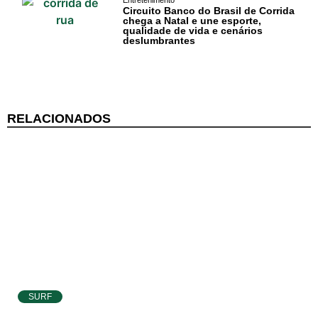
Entretenimento
Circuito Banco do Brasil de Corrida
chega a Natal e une esporte,
Cotidiano
qualidade de vida e cenários
deslumbrantes
Comunidade
Acontece no
RN
RELACIONADOS
Comércio e
Negócios na
Pipa
Política
Turismo
Entretenimento
SURF
Litoral Sul
Atletas de Pipa e Baía Formosa seguem na