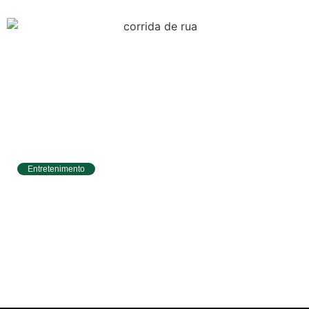
Entretenimento
Circuito Banco do Brasil de Corrida chega a
Natal e une esporte, qualidade de vida e
cenários deslumbrantes