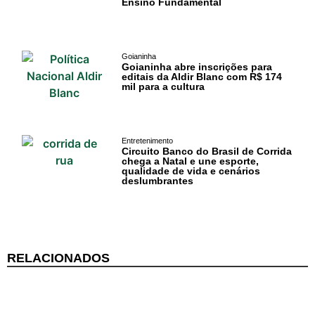
Ensino Fundamental
Goianinha
Goianinha abre inscrições para
editais da Aldir Blanc com R$ 174
mil para a cultura
Cotidiano
Comunidade
Entretenimento
Circuito Banco do Brasil de Corrida
Acontece no
chega a Natal e une esporte,
qualidade de vida e cenários
RN
deslumbrantes
Comércio e
Negócios na
Pipa
RELACIONADOS
Política
Turismo