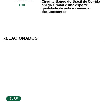
Circuito Banco do Brasil de Corrida
chega a Natal e une esporte,
Cotidiano
qualidade de vida e cenários
deslumbrantes
Comunidade
Acontece no
RN
RELACIONADOS
Comércio e
Negócios na
Pipa
Política
Turismo
Entretenimento
SURF
Atletas de Pipa e Baía Formosa seguem na
Litoral Sul
disputa da etapa da WSL em Natal