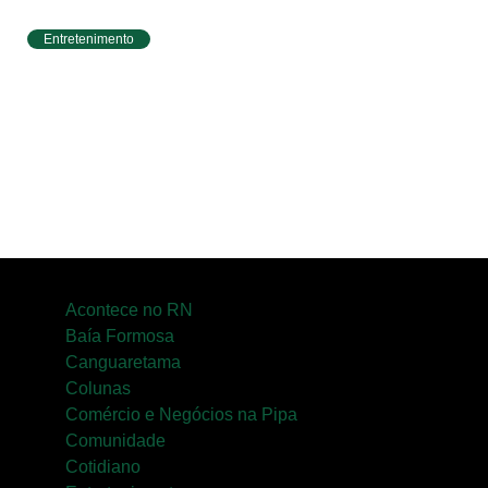
Entretenimento
Circuito Banco do Brasil de Corrida chega a
Natal e une esporte, qualidade de vida e
cenários deslumbrantes
Acontece no RN
Baía Formosa
Canguaretama
Colunas
Comércio e Negócios na Pipa
Comunidade
Cotidiano