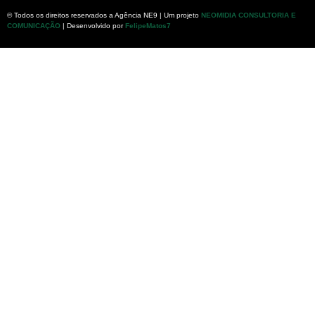
© Todos os direitos reservados a Agência NE9 | Um projeto
NEOMIDIA CONSULTORIA E
COMUNICAÇÃO
| Desenvolvido por
FelipeMatos7