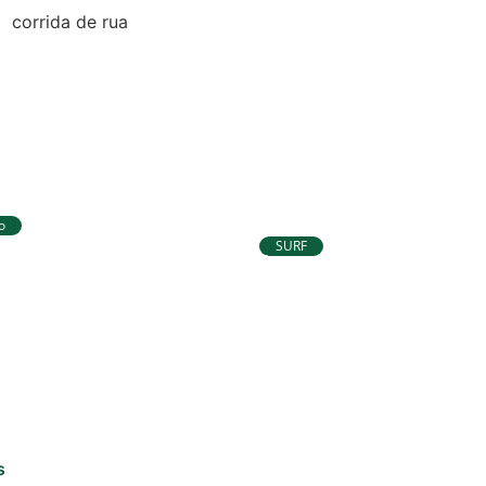
o
anco do Brasil de
SURF
hega a Natal e une
Ítalo Ferreira já está 
qualidade de vida e
para etapa da WSL e
 deslumbrantes
voltar à liderança do
s