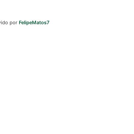
vido por
FelipeMatos7