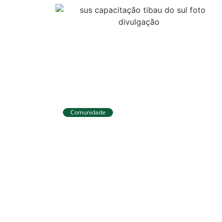
Comunidade
no Taiti
Tibau do Sul entrega novos
 pode
fardamentos e EPIs para
 Mundial
agentes de saúde e vigilância