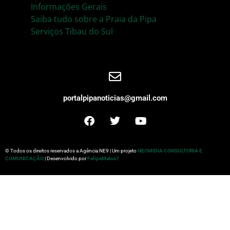
Informações Gerais
Saiba tudo sobre a Praia da Pipa
Serviços Tibau do Sul
portalpipanoticias@gmail.com
© Todos os direitos reservados a Agência NE9 | Um projeto
NEOMIDIA CONSULTORIA E
COMUNICAÇÃO
| Desenvolvido por
FelipeMatos7