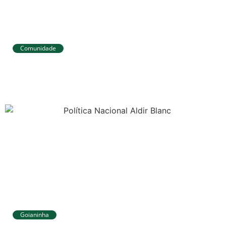
Comunidade
Tibau do Sul avança no IDEB e alcança
melhores resultados no Ensino
Fundamental
Goianinha
Goianinha abre inscrições para editais