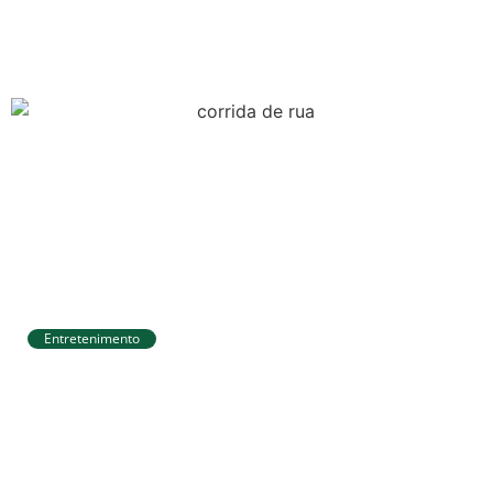
da Aldir Blanc com R$ 174 mil para a
cultura
Entretenimento
Circuito Banco do Brasil de Corrida chega
a Natal e une esporte, qualidade de vida
e cenários deslumbrantes