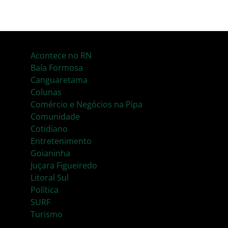
Acontece no RN
Baía Formosa
Canguaretama
Colunas
Comércio e Negócios na Pipa
Comunidade
Cotidiano
Entretenimento
Goianinha
Juçara Figueiredo
Litoral Sul
Política
SURF
Turismo