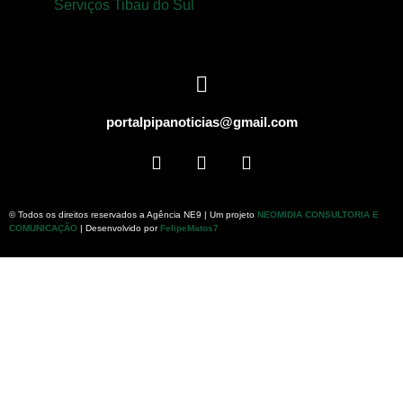
Serviços Tibau do Sul
portalpipanoticias@gmail.com
© Todos os direitos reservados a Agência NE9 | Um projeto
NEOMIDIA CONSULTORIA E
COMUNICAÇÃO
| Desenvolvido por
FelipeMatos7