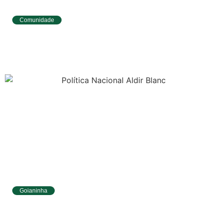
Comunidade
Tibau do Sul avança no IDEB e alcança
melhores resultados no Ensino
Fundamental
Goianinha
Goianinha abre inscrições para editais da
Aldir Blanc com R$ 174 mil para a cultura