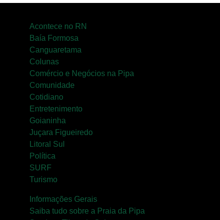
Acontece no RN
Baía Formosa
Canguaretama
Colunas
Comércio e Negócios na Pipa
Comunidade
Cotidiano
Entretenimento
Goianinha
Juçara Figueiredo
Litoral Sul
Política
SURF
Turismo
Informações Gerais
Saiba tudo sobre a Praia da Pipa