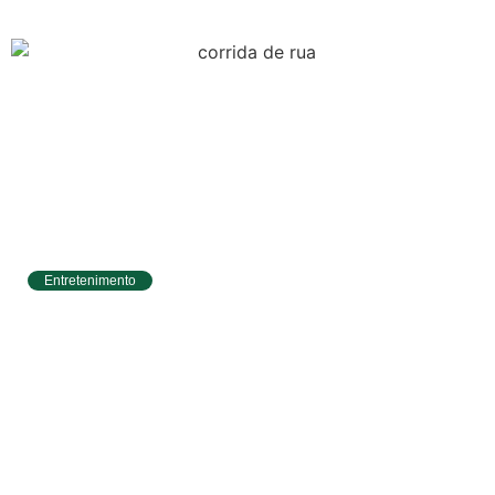
Entretenimento
Circuito Banco do Brasil de Corrida chega a
Natal e une esporte, qualidade de vida e
cenários deslumbrantes