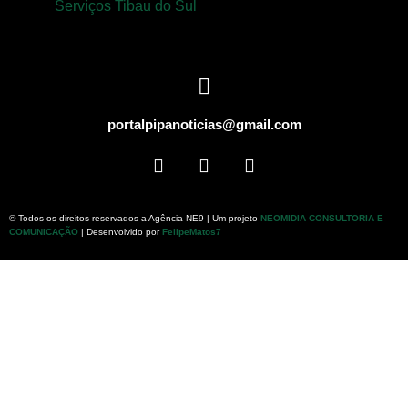
Serviços Tibau do Sul
portalpipanoticias@gmail.com
© Todos os direitos reservados a Agência NE9 | Um projeto
NEOMIDIA CONSULTORIA E
COMUNICAÇÃO
| Desenvolvido por
FelipeMatos7