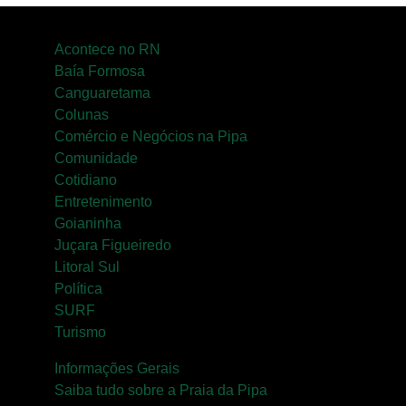
Acontece no RN
Baía Formosa
Canguaretama
Colunas
Comércio e Negócios na Pipa
Comunidade
Cotidiano
Entretenimento
Goianinha
Juçara Figueiredo
Litoral Sul
Política
SURF
Turismo
Informações Gerais
Saiba tudo sobre a Praia da Pipa