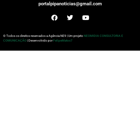
portalpipanoticias@gmail.com
© Todos os direitos reservados a Agência NE9 | Um projeto
NEOMIDIA CONSULTORIA E
COMUNICAÇÃO
| Desenvolvido por
FelipeMatos7