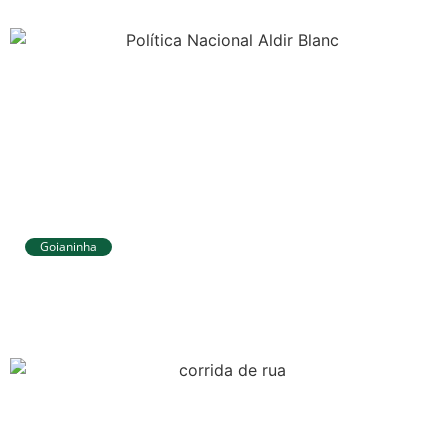
Goianinha
Goianinha abre inscrições para editais
da Aldir Blanc com R$ 174 mil para a
cultura