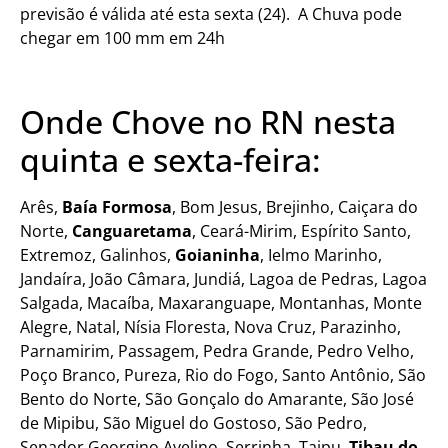
previsão é válida até esta sexta (24). A Chuva pode
chegar em 100 mm em 24h
Onde Chove no RN nesta
quinta e sexta-feira:
Arês,
Baía Formosa
, Bom Jesus, Brejinho, Caiçara do
Norte,
Canguaretama
, Ceará-Mirim, Espírito Santo,
Extremoz, Galinhos,
Goianinha
, Ielmo Marinho,
Jandaíra, João Câmara, Jundiá, Lagoa de Pedras, Lagoa
Salgada, Macaíba, Maxaranguape, Montanhas, Monte
Alegre, Natal, Nísia Floresta, Nova Cruz, Parazinho,
Parnamirim, Passagem, Pedra Grande, Pedro Velho,
Poço Branco, Pureza, Rio do Fogo, Santo Antônio, São
Bento do Norte, São Gonçalo do Amarante, São José
de Mipibu, São Miguel do Gostoso, São Pedro,
Senador Georgino Avelino, Serrinha, Taipu,
Tibau do