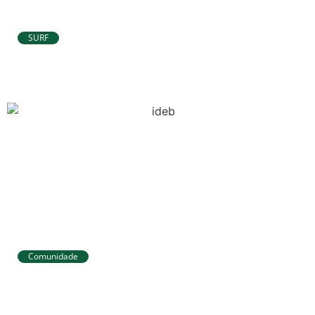
SURF
Atletas de Pipa e Baía Formosa seguem
na disputa da etapa da WSL em Natal
Comunidade
Tibau do Sul avança no IDEB e alcança
melhores resultados no Ensino
Fundamental