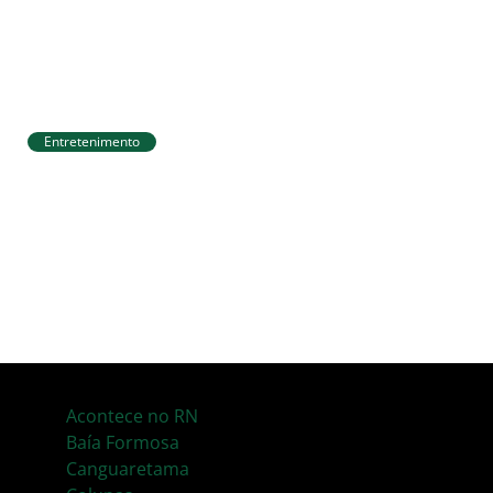
Entretenimento
Circuito Banco do Brasil de Corrida chega
a Natal e une esporte, qualidade de vida
e cenários deslumbrantes
Acontece no RN
Baía Formosa
Canguaretama