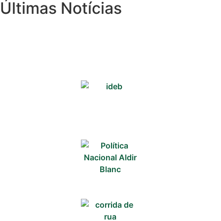
Últimas Notícias
Negócios na
Pipa
Política
Turismo
Entretenimento
Litoral Sul
Baía Formosa
Canguaretama
Goianinha
Gastronomia
PIPA