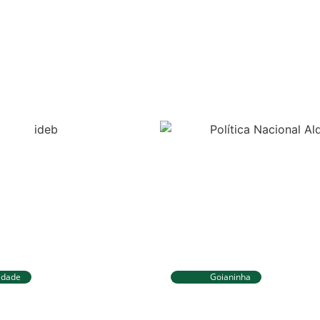
idade
Goianinha
Sul avança no IDEB e
Goianinha abre inscr
elhores resultados
editais da Aldir Blan
o Fundamental
174 mil para a cultur