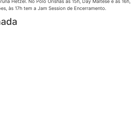
Bruna Hetzel. No Polo Orishas às 15h, Day Maltese e às 16h
ões, às 17h tem a Jam Session de Encerramento.
hada