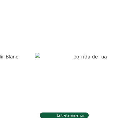
Entretenimento
Circuito Banco do Brasil de
ições para
Corrida chega a Natal e une
c com R$
esporte, qualidade de vida e
a
cenários deslumbrantes