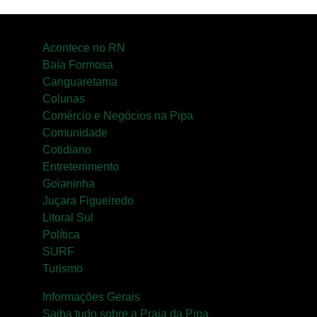
Acontece no RN
Baía Formosa
Canguaretama
Colunas
Comércio e Negócios na Pipa
Comunidade
Cotidiano
Entretenimento
Goianinha
Juçara Figueiredo
Litoral Sul
Política
SURF
Turismo
Informações Gerais
Saiba tudo sobre a Praia da Pipa