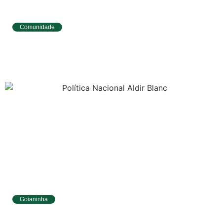
Comunidade
Tibau do Sul avança no IDEB e alcança
melhores resultados no Ensino
Fundamental
Goianinha
Goianinha abre inscrições para editais da
Aldir Blanc com R$ 174 mil para a cultura