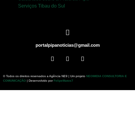
Serviços Tibau do Sul
portalpipanoticias@gmail.com
© Todos os direitos reservados a Agência NE9 | Um projeto
NEOMIDIA CONSULTORIA E
COMUNICAÇÃO
| Desenvolvido por
FelipeMatos7