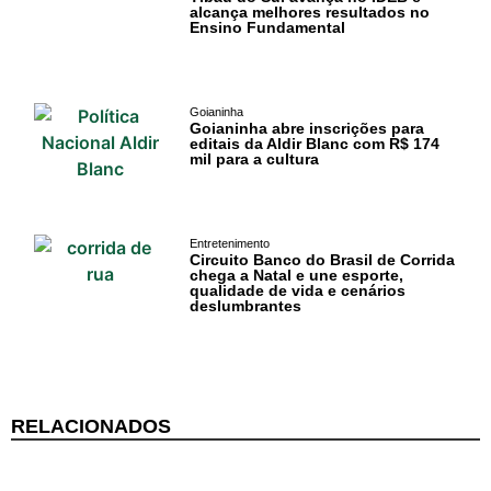
alcança melhores resultados no
Ensino Fundamental
Surf
Informações
Goianinha
Gerais
Goianinha abre inscrições para
editais da Aldir Blanc com R$ 174
mil para a cultura
Serviços Tibau
do Sul
Entretenimento
Tábua da Maré
Circuito Banco do Brasil de Corrida
chega a Natal e une esporte,
qualidade de vida e cenários
Previsão do
deslumbrantes
Surf
RELACIONADOS