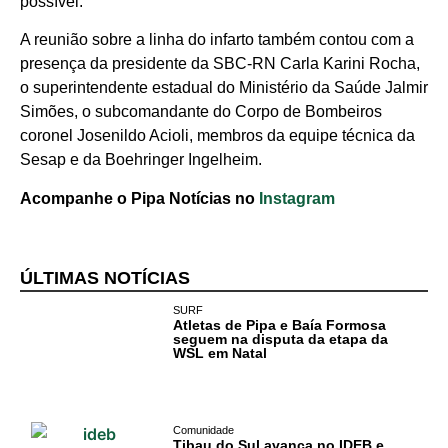
Comércio e
possível.
Negócios na
A reunião sobre a linha do infarto também contou com a
Pipa
presença da presidente da SBC-RN Carla Karini Rocha,
o superintendente estadual do Ministério da Saúde Jalmir
Política
Simões, o subcomandante do Corpo de Bombeiros
coronel Josenildo Acioli, membros da equipe técnica da
Turismo
Sesap e da Boehringer Ingelheim.
Entretenimento
Acompanhe o Pipa Notícias no
Instagram
Litoral Sul
ÚLTIMAS NOTÍCIAS
Baía Formosa
SURF
Atletas de Pipa e Baía Formosa
Canguaretama
seguem na disputa da etapa da
WSL em Natal
Goianinha
Gastronomia
Comunidade
PIPA
Tibau do Sul avança no IDEB e