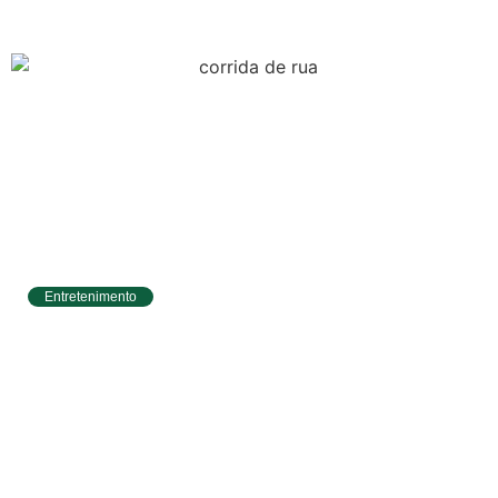
Entretenimento
Circuito Banco do Brasil de Corrida chega a
Natal e une esporte, qualidade de vida e
cenários deslumbrantes