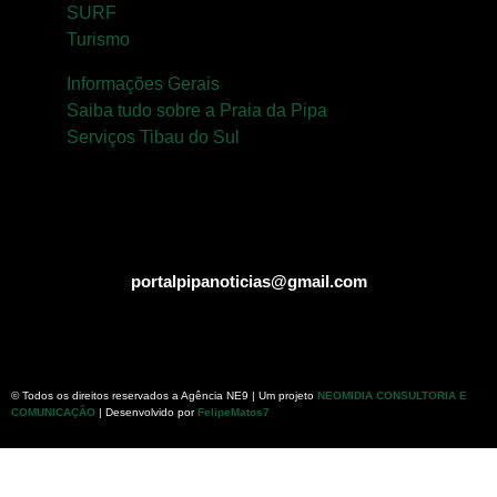
SURF
Turismo
Informações Gerais
Saiba tudo sobre a Praia da Pipa
Serviços Tibau do Sul
portalpipanoticias@gmail.com
© Todos os direitos reservados a Agência NE9 | Um projeto
NEOMIDIA CONSULTORIA E
COMUNICAÇÃO
| Desenvolvido por
FelipeMatos7