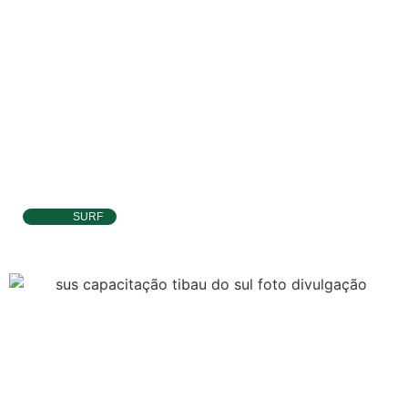
SURF
Ítalo Ferreira já está no Taiti para etapa da
WSL e pode voltar à liderança do Mundial