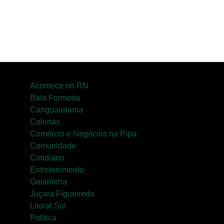
Acontece no RN
Baía Formosa
Canguaretama
Colunas
Comércio e Negócios na Pipa
Comunidade
Cotidiano
Entretenimento
Goianinha
Juçara Figueiredo
Litoral Sul
Política