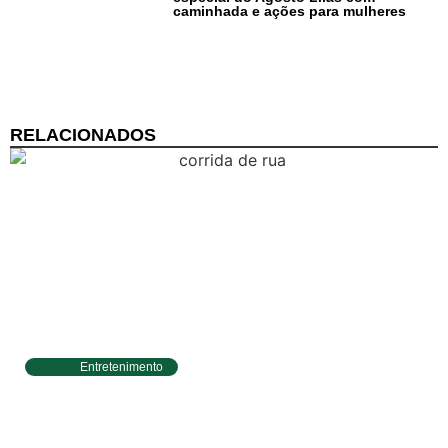
caminhada e ações para mulheres
RELACIONADOS
Entretenimento
Circuito Banco do Brasil de Corrida chega a
Natal e une esporte, qualidade de vida e
cenários deslumbrantes