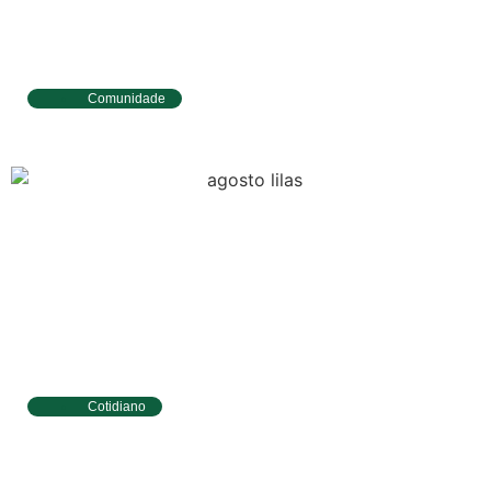
Comunidade
Tibau do Sul entrega novos fardamentos e
EPIs para agentes de saúde e vigilância
Cotidiano
Tibau do Sul terá programação especial do
Agosto Lilás com caminhada e ações para
mulheres