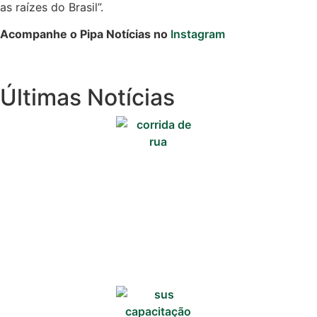
as raízes do Brasil”.
Cotidiano
Acompanhe o Pipa Notícias no
Instagram
Comunidade
Acontece no
Últimas Notícias
RN
Comércio e
Negócios na
Pipa
Política
Turismo
Entretenimento
Litoral Sul