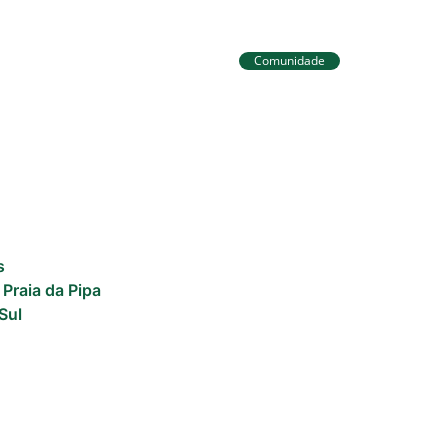
Comunidade
eira já está no Taiti
Tibau do Sul entrega
a da WSL e pode
fardamentos e EPIs p
liderança do Mundial
agentes de saúde e v
s
 Praia da Pipa
Sul