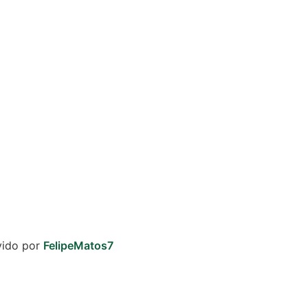
vido por
FelipeMatos7