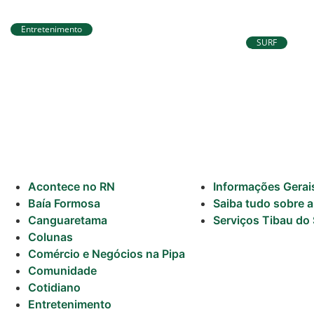
Previsão do
Surf
Entretenimento
Circuito Banco do Brasil de
SURF
Corrida chega a Natal e une
Ítalo Ferr
esporte, qualidade de vida e
para etap
cenários deslumbrantes
voltar à 
Acontece no RN
Informações Gerai
Baía Formosa
Saiba tudo sobre a
Canguaretama
Serviços Tibau do 
Colunas
Comércio e Negócios na Pipa
Comunidade
Cotidiano
Entretenimento