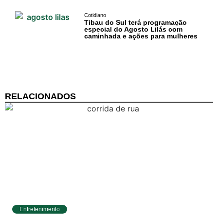
Negócios na
Cotidiano
Pipa
Tibau do Sul terá programação
especial do Agosto Lilás com
caminhada e ações para mulheres
Política
Turismo
Entretenimento
RELACIONADOS
Litoral Sul
Baía Formosa
Canguaretama
Goianinha
Gastronomia
Entretenimento
PIPA