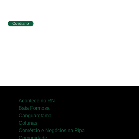
Cotidiano
Tibau do Sul terá programação especial do
Agosto Lilás com caminhada e ações para
mulheres
Acontece no RN
Baía Formosa
Canguaretama
Colunas
Comércio e Negócios na Pipa
Comunidade