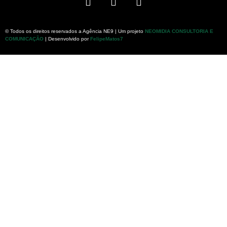
© Todos os direitos reservados a Agência NE9 | Um projeto
NEOMIDIA CONSULTORIA E
COMUNICAÇÃO
| Desenvolvido por
FelipeMatos7