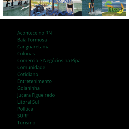
Acontece no RN
Baía Formosa
Canguaretama
Colunas
Comércio e Negócios na Pipa
Comunidade
Cotidiano
Entretenimento
Goianinha
Juçara Figueiredo
Litoral Sul
Política
SURF
Turismo