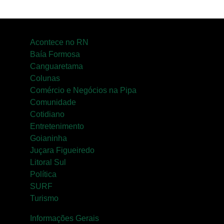
Acontece no RN
Baía Formosa
Canguaretama
Colunas
Comércio e Negócios na Pipa
Comunidade
Cotidiano
Entretenimento
Goianinha
Juçara Figueiredo
Litoral Sul
Política
SURF
Turismo
Informações Gerais