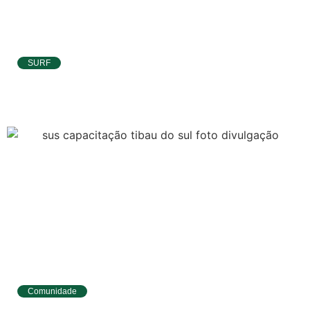
Serviços Tibau
do Sul
SURF
Tábua da Maré
Ítalo Ferreira já está no Taiti para etapa da
WSL e pode voltar à liderança do Mundial
Previsão do
Surf
Comunidade
Tibau do Sul entrega novos fardamentos e