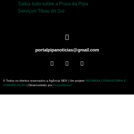
Saiba tudo sobre a Praia da Pipa
Serviços Tibau do Sul
portalpipanoticias@gmail.com
© Todos os direitos reservados a Agência NE9 | Um projeto
NEOMIDIA CONSULTORIA E
COMUNICAÇÃO
| Desenvolvido por
FelipeMatos7