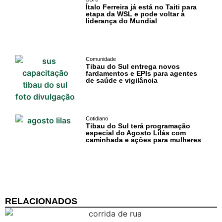
Ítalo Ferreira já está no Taiti para
etapa da WSL e pode voltar à
liderança do Mundial
Comunidade
Tibau do Sul entrega novos
fardamentos e EPIs para agentes
Cotidiano
de saúde e vigilância
Comunidade
Cotidiano
Acontece no
Tibau do Sul terá programação
especial do Agosto Lilás com
RN
caminhada e ações para mulheres
Comércio e
Negócios na
Pipa
RELACIONADOS
Política