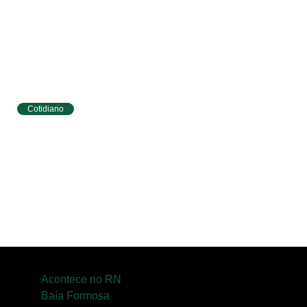
Cotidiano
Tibau do Sul terá programação especial do
Agosto Lilás com caminhada e ações para
mulheres
Acontece no RN
Baía Formosa