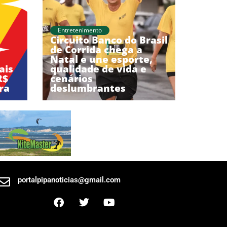
Entretenimento
Circuito Banco do Brasil
de Corrida chega a
Natal e une esporte,
ais
qualidade de vida e
R$
cenários
ra
deslumbrantes
portalpipanoticias@gmail.com