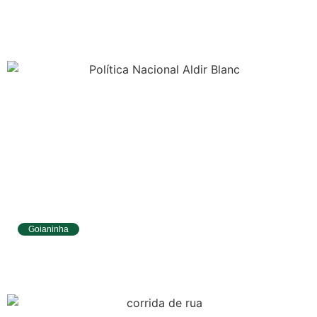
melhores resultados no Ensino
Fundamental
Goianinha
Goianinha abre inscrições para editais da
Aldir Blanc com R$ 174 mil para a cultura