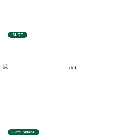
SURF
Atletas de Pipa e Baía Formosa seguem na
disputa da etapa da WSL em Natal
Comunidade
Tibau do Sul avança no IDEB e alcança