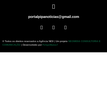
portalpipanoticias@gmail.com
© Todos os direitos reservados a Agência NE9 | Um projeto
NEOMIDIA CONSULTORIA E
COMUNICAÇÃO
| Desenvolvido por
FelipeMatos7