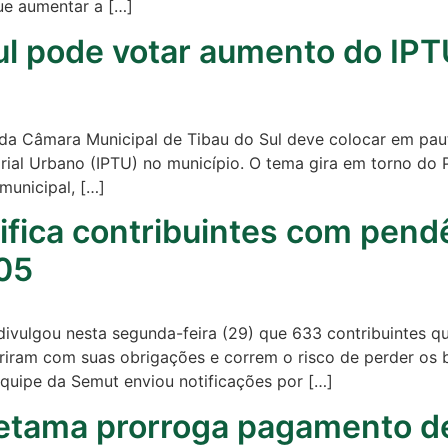
ue aumentar a […]
ul pode votar aumento do IP
da Câmara Municipal de Tibau do Sul deve colocar em pauta
orial Urbano (IPTU) no município. O tema gira em torno do
 municipal, […]
tifica contribuintes com pend
05
 divulgou nesta segunda-feira (29) que 633 contribuintes
iram com suas obrigações e correm o risco de perder os b
quipe da Semut enviou notificações por […]
retama prorroga pagamento d