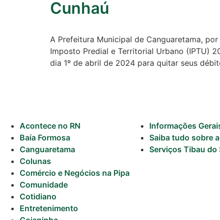
Cunhaú
Informações
Gerais
A Prefeitura Municipal de Canguaretama, por
Imposto Predial e Territorial Urbano (IPTU) 
Serviços Tibau
dia 1º de abril de 2024 para quitar seus débi
do Sul
Tábua da Maré
Previsão do
Surf
Acontece no RN
Informações Gerai
Baía Formosa
Saiba tudo sobre a
Canguaretama
Serviços Tibau do 
Colunas
Comércio e Negócios na Pipa
Comunidade
Cotidiano
Entretenimento
Goianinha