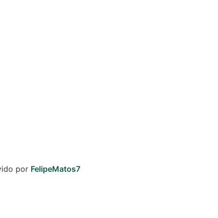
vido por
FelipeMatos7