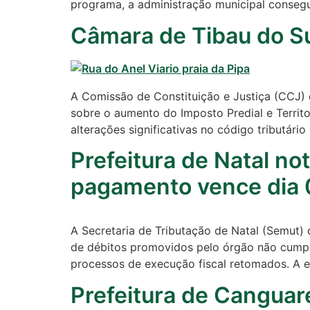
Pipa
programa, a administração municipal conseg
Câmara de Tibau do S
Política
Turismo
A Comissão de Constituição e Justiça (CCJ) 
Entretenimento
sobre o aumento do Imposto Predial e Territ
alterações significativas no código tributário
Litoral Sul
Prefeitura de Natal no
Baía Formosa
pagamento vence dia 
Canguaretama
Goianinha
A Secretaria de Tributação de Natal (Semut)
de débitos promovidos pelo órgão não cumpr
Gastronomia
processos de execução fiscal retomados. A e
PIPA
Prefeitura de Cangua
Surf