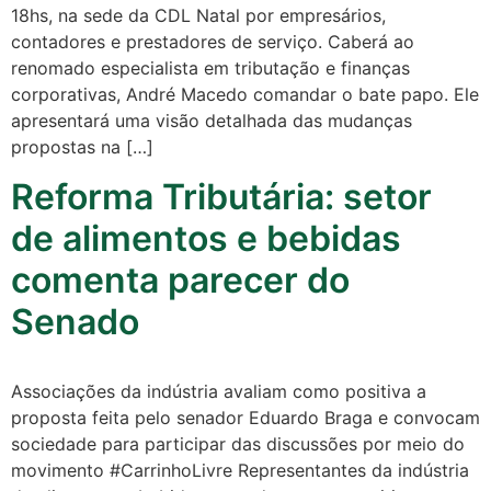
Comunidade
18hs, na sede da CDL Natal por empresários,
contadores e prestadores de serviço. Caberá ao
Acontece no
renomado especialista em tributação e finanças
RN
corporativas, André Macedo comandar o bate papo. Ele
apresentará uma visão detalhada das mudanças
Comércio e
propostas na […]
Negócios na
Reforma Tributária: setor
Pipa
de alimentos e bebidas
Política
comenta parecer do
Turismo
Senado
Entretenimento
Associações da indústria avaliam como positiva a
Litoral Sul
proposta feita pelo senador Eduardo Braga e convocam
sociedade para participar das discussões por meio do
Baía Formosa
movimento #CarrinhoLivre Representantes da indústria