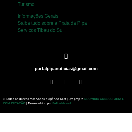
Turismo
Informações Gerais
Saiba tudo sobre a Praia da Pipa
Serviços Tibau do Sul
portalpipanoticias@gmail.com
© Todos os direitos reservados a Agência NE9 | Um projeto
NEOMIDIA CONSULTORIA E
COMUNICAÇÃO
| Desenvolvido por
FelipeMatos7