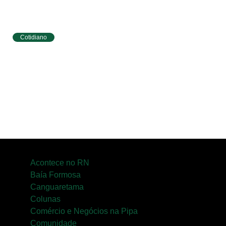
Cotidiano
Tibau do Sul terá programação especial do
Agosto Lilás com caminhada e ações para
mulheres
Acontece no RN
Baía Formosa
Canguaretama
Colunas
Comércio e Negócios na Pipa
Comunidade