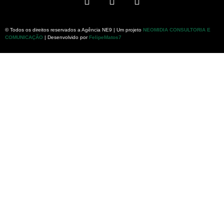
© Todos os direitos reservados a Agência NE9 | Um projeto
NEOMIDIA CONSULTORIA E
COMUNICAÇÃO
| Desenvolvido por
FelipeMatos7