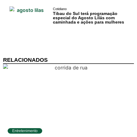
Negócios na
Cotidiano
Pipa
Tibau do Sul terá programação
especial do Agosto Lilás com
caminhada e ações para mulheres
Política
Turismo
Entretenimento
RELACIONADOS
Litoral Sul
Baía Formosa
Canguaretama
Goianinha
Gastronomia
Entretenimento
PIPA
Circuito Banco do Brasil de Corrida chega a