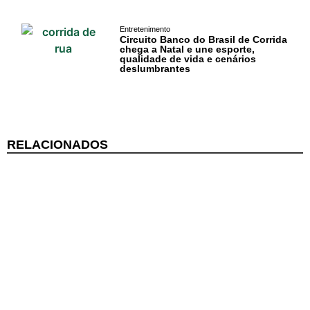
Negócios na
Entretenimento
Pipa
Circuito Banco do Brasil de Corrida
chega a Natal e une esporte,
qualidade de vida e cenários
Política
deslumbrantes
Turismo
Entretenimento
RELACIONADOS
Litoral Sul
Baía Formosa
Canguaretama
Goianinha
Gastronomia
PIPA