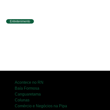
Entretenimento
Circuito Banco do Brasil de Corrida chega a
Natal e une esporte, qualidade de vida e
cenários deslumbrantes
Acontece no RN
Baía Formosa
Canguaretama
Colunas
Comércio e Negócios na Pipa