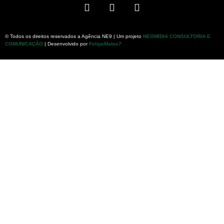
© Todos os direitos reservados a Agência NE9 | Um projeto
NEOMIDIA CONSULTORIA E
COMUNICAÇÃO
| Desenvolvido por
FelipeMatos7