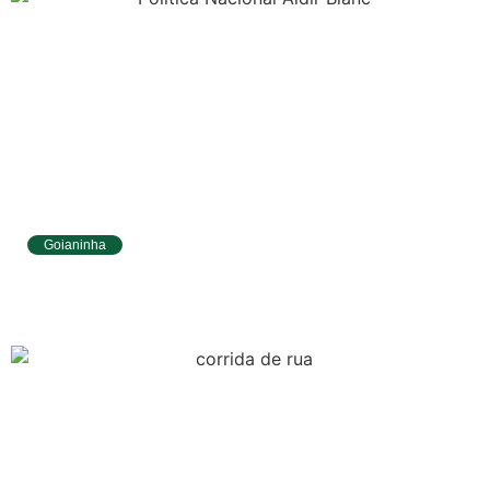
Goianinha
Goianinha abre inscrições para editais da
Aldir Blanc com R$ 174 mil para a cultura