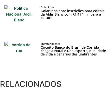
Goianinha
Goianinha abre inscrições para editais
da Aldir Blanc com R$ 174 mil para a
cultura
Cotidiano
Comunidade
Entretenimento
Circuito Banco do Brasil de Corrida
chega a Natal e une esporte, qualidade
Acontece no
de vida e cenários deslumbrantes
RN
Comércio e
Negócios na
RELACIONADOS
Pipa
Política
Turismo