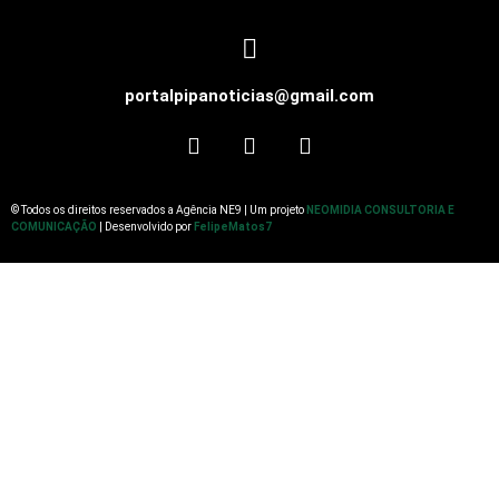
portalpipanoticias@gmail.com
© Todos os direitos reservados a Agência NE9 | Um projeto
NEOMIDIA CONSULTORIA E
COMUNICAÇÃO
| Desenvolvido por
FelipeMatos7