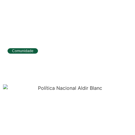
Comunidade
Tibau do Sul avança no IDEB e alcança
melhores resultados no Ensino
Fundamental