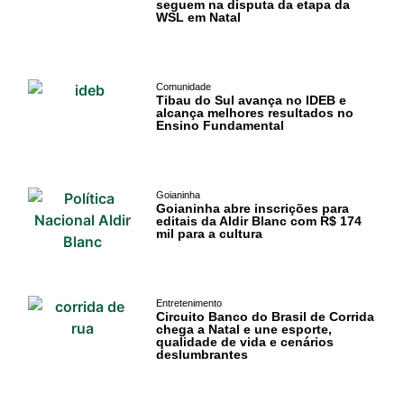
seguem na disputa da etapa da
WSL em Natal
Gastronomia
PIPA
Surf
Comunidade
Tibau do Sul avança no IDEB e
alcança melhores resultados no
Ensino Fundamental
Informações
Gerais
Serviços Tibau
Goianinha
Goianinha abre inscrições para
do Sul
editais da Aldir Blanc com R$ 174
mil para a cultura
Tábua da Maré
Previsão do
Entretenimento
Circuito Banco do Brasil de Corrida
Surf
chega a Natal e une esporte,
qualidade de vida e cenários
deslumbrantes