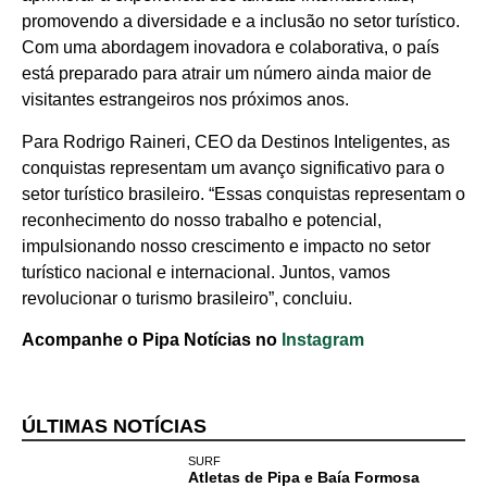
RN
promovendo a diversidade e a inclusão no setor turístico.
Com uma abordagem inovadora e colaborativa, o país
Comércio e
está preparado para atrair um número ainda maior de
Negócios na
visitantes estrangeiros nos próximos anos.
Pipa
Para Rodrigo Raineri, CEO da Destinos Inteligentes, as
conquistas representam um avanço significativo para o
Política
setor turístico brasileiro. “Essas conquistas representam o
Turismo
reconhecimento do nosso trabalho e potencial,
impulsionando nosso crescimento e impacto no setor
Entretenimento
turístico nacional e internacional. Juntos, vamos
revolucionar o turismo brasileiro”, concluiu.
Litoral Sul
Acompanhe o Pipa Notícias no
Instagram
Baía Formosa
Canguaretama
ÚLTIMAS NOTÍCIAS
SURF
Goianinha
Atletas de Pipa e Baía Formosa