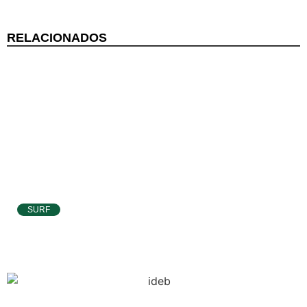
RELACIONADOS
SURF
Atletas de Pipa e Baía Formosa seguem na
disputa da etapa da WSL em Natal