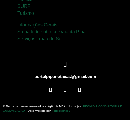
SURF
Turismo
Informações Gerais
Saiba tudo sobre a Praia da Pipa
Serviços Tibau do Sul
portalpipanoticias@gmail.com
© Todos os direitos reservados a Agência NE9 | Um projeto
NEOMIDIA CONSULTORIA E
COMUNICAÇÃO
| Desenvolvido por
FelipeMatos7