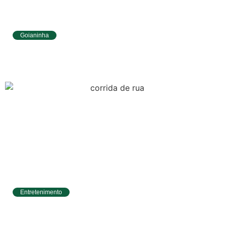
Goianinha
Goianinha abre inscrições para editais da
Aldir Blanc com R$ 174 mil para a cultura
Entretenimento
Circuito Banco do Brasil de Corrida chega a
Natal e une esporte, qualidade de vida e
cenários deslumbrantes