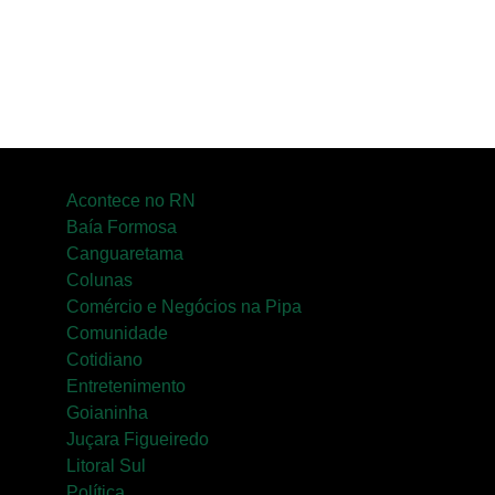
Acontece no RN
Baía Formosa
Canguaretama
Colunas
Comércio e Negócios na Pipa
Comunidade
Cotidiano
Entretenimento
Goianinha
Juçara Figueiredo
Litoral Sul
Política