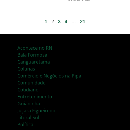
1
2
3
4
…
21
Acontece no RN
Baía Formosa
Canguaretama
Colunas
Comércio e Negócios na Pipa
Comunidade
Cotidiano
Entretenimento
Goianinha
Juçara Figueiredo
Litoral Sul
Política