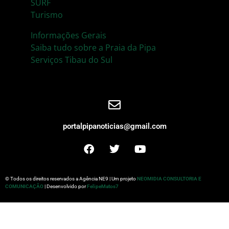
SURF
Turismo
Informações Gerais
Saiba tudo sobre a Praia da Pipa
Serviços Tibau do Sul
portalpipanoticias@gmail.com
© Todos os direitos reservados a Agência NE9 | Um projeto
NEOMIDIA CONSULTORIA E
COMUNICAÇÃO
| Desenvolvido por
FelipeMatos7