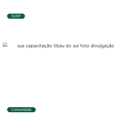
SURF
Ítalo Ferreira já está no Taiti para etapa da
WSL e pode voltar à liderança do Mundial
Comunidade
Tibau do Sul entrega novos fardamentos e
EPIs para agentes de saúde e vigilância