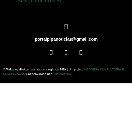
Serviços Tibau do Sul
portalpipanoticias@gmail.com
© Todos os direitos reservados a Agência NE9 | Um projeto
NEOMIDIA CONSULTORIA E
COMUNICAÇÃO
| Desenvolvido por
FelipeMatos7