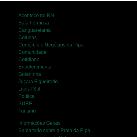
Acontece no RN
Baía Formosa
Canguaretama
Colunas
Comércio e Negócios na Pipa
Comunidade
Cotidiano
Entretenimento
Goianinha
Juçara Figueiredo
Litoral Sul
Política
SURF
Turismo
Informações Gerais
Saiba tudo sobre a Praia da Pipa