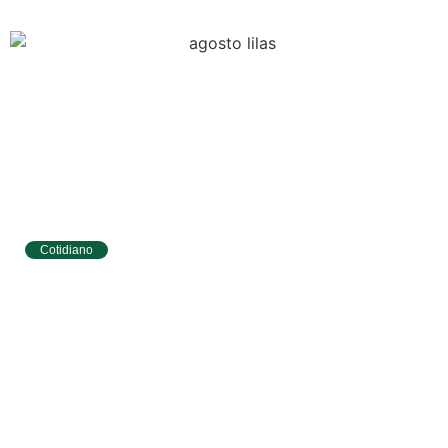
Cotidiano
Tibau do Sul terá programação especial do
Agosto Lilás com caminhada e ações para
mulheres