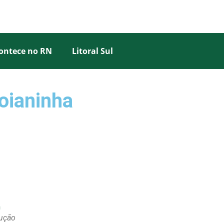
ontece no RN
Litoral Sul
oianinha
dução