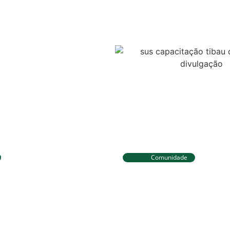
Comunidade
eira já está no Taiti
Tibau do Sul entrega
a da WSL e pode
fardamentos e EPIs p
liderança do Mundial
agentes de saúde e v