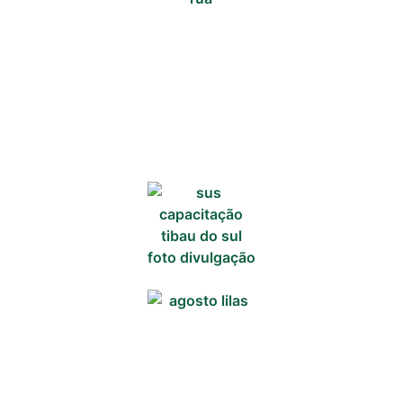
Acontece no
RN
Comércio e
Negócios na
Pipa
Política
Turismo
Entretenimento
Litoral Sul
Baía Formosa
Canguaretama
Goianinha