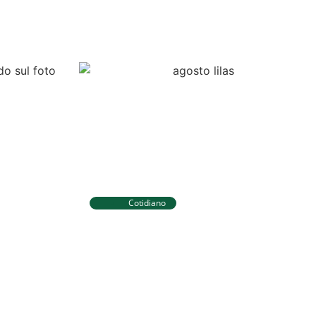
Cotidiano
Tibau do Sul terá programação
 novos
especial do Agosto Lilás com
ara
caminhada e ações para
igilância
mulheres