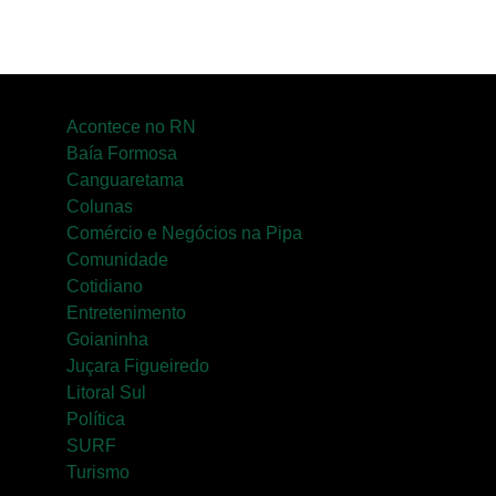
Acontece no RN
Baía Formosa
Canguaretama
Colunas
Comércio e Negócios na Pipa
Comunidade
Cotidiano
Entretenimento
Goianinha
Juçara Figueiredo
Litoral Sul
Política
SURF
Turismo