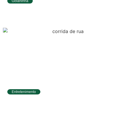
Goianinha
Goianinha abre inscrições para editais da
Aldir Blanc com R$ 174 mil para a cultura
Entretenimento
Circuito Banco do Brasil de Corrida chega a
Natal e une esporte, qualidade de vida e
cenários deslumbrantes