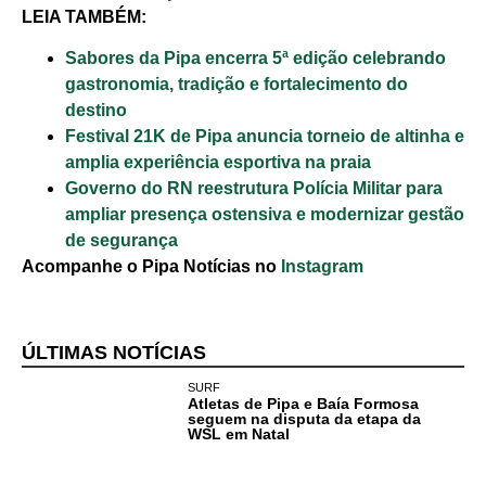
LEIA TAMBÉM:
Sabores da Pipa encerra 5ª edição celebrando
gastronomia, tradição e fortalecimento do
destino
Festival 21K de Pipa anuncia torneio de altinha e
amplia experiência esportiva na praia
Cotidiano
Governo do RN reestrutura Polícia Militar para
ampliar presença ostensiva e modernizar gestão
Comunidade
de segurança
Acompanhe o Pipa Notícias no
Instagram
Acontece no
RN
ÚLTIMAS NOTÍCIAS
Comércio e
SURF
Negócios na
Atletas de Pipa e Baía Formosa
Pipa
seguem na disputa da etapa da
WSL em Natal
Política