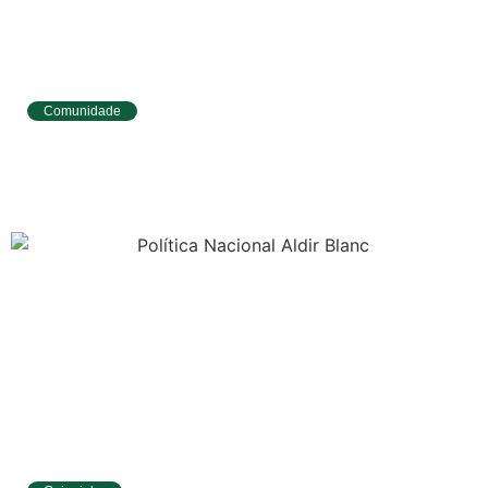
Comunidade
Tibau do Sul avança no IDEB e alcança
melhores resultados no Ensino
Fundamental