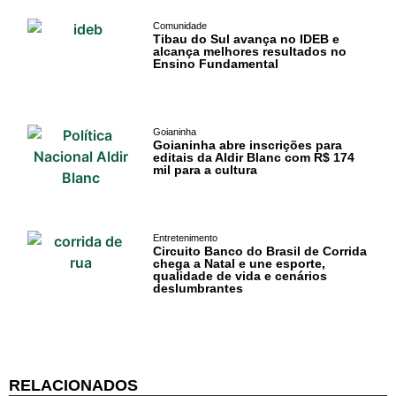
Turismo
Comunidade
Tibau do Sul avança no IDEB e
alcança melhores resultados no
Ensino Fundamental
Entretenimento
Litoral Sul
Goianinha
Goianinha abre inscrições para
Baía Formosa
editais da Aldir Blanc com R$ 174
mil para a cultura
Canguaretama
Goianinha
Entretenimento
Circuito Banco do Brasil de Corrida
chega a Natal e une esporte,
Gastronomia
qualidade de vida e cenários
deslumbrantes
PIPA
Surf
Informações
RELACIONADOS
Gerais