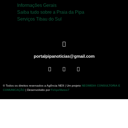
Informações Gerais
Saiba tudo sobre a Praia da Pipa
Serviços Tibau do Sul
portalpipanoticias@gmail.com
© Todos os direitos reservados a Agência NE9 | Um projeto
NEOMIDIA CONSULTORIA E
COMUNICAÇÃO
| Desenvolvido por
FelipeMatos7