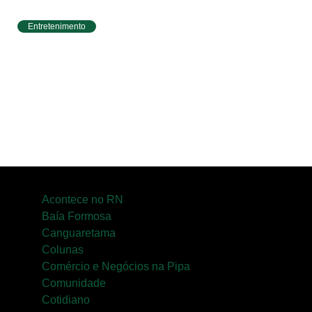
Entretenimento
Circuito Banco do Brasil de Corrida chega a
Natal e une esporte, qualidade de vida e
cenários deslumbrantes
Acontece no RN
Baía Formosa
Canguaretama
Colunas
Comércio e Negócios na Pipa
Comunidade
Cotidiano