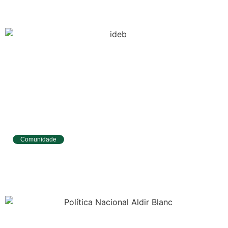
disputa da etapa da WSL em Natal
Previsão do
Surf
Comunidade
Tibau do Sul avança no IDEB e alcança
melhores resultados no Ensino
Fundamental