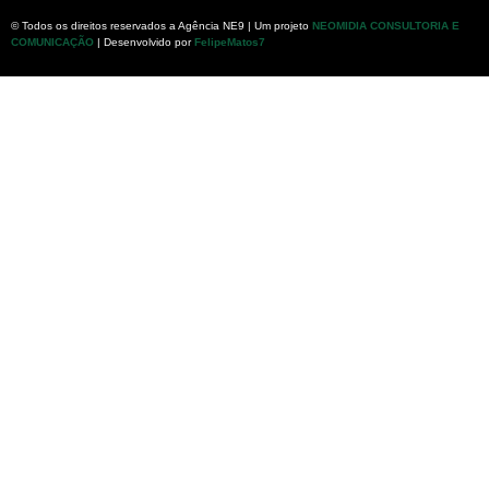
© Todos os direitos reservados a Agência NE9 | Um projeto
NEOMIDIA CONSULTORIA E
COMUNICAÇÃO
| Desenvolvido por
FelipeMatos7