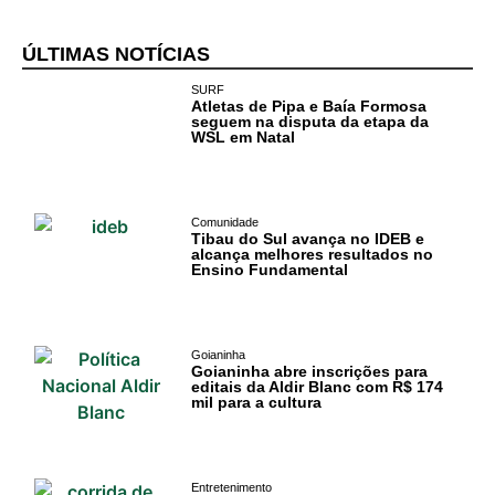
Cotidiano
ÚLTIMAS NOTÍCIAS
Comunidade
SURF
Atletas de Pipa e Baía Formosa
seguem na disputa da etapa da
WSL em Natal
Acontece no
RN
Comércio e
Comunidade
Tibau do Sul avança no IDEB e
Negócios na
alcança melhores resultados no
Ensino Fundamental
Pipa
Política
Goianinha
Goianinha abre inscrições para
Turismo
editais da Aldir Blanc com R$ 174
mil para a cultura
Entretenimento
Litoral Sul
Entretenimento