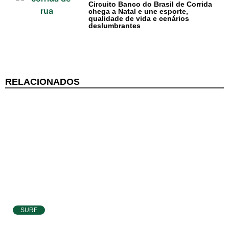
Circuito Banco do Brasil de Corrida
chega a Natal e une esporte,
Baía Formosa
qualidade de vida e cenários
deslumbrantes
Canguaretama
Goianinha
RELACIONADOS
Gastronomia
PIPA
Surf
Informações
Gerais
Serviços Tibau
do Sul
SURF
Tábua da Maré
Atletas de Pipa e Baía Formosa seguem na