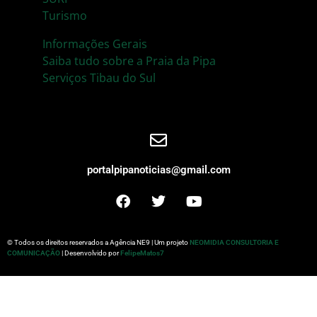
Turismo
Informações Gerais
Saiba tudo sobre a Praia da Pipa
Serviços Tibau do Sul
portalpipanoticias@gmail.com
© Todos os direitos reservados a Agência NE9 | Um projeto
NEOMIDIA CONSULTORIA E
COMUNICAÇÃO
| Desenvolvido por
FelipeMatos7