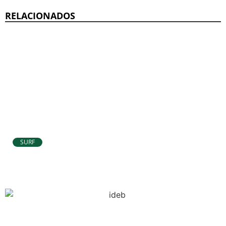
RELACIONADOS
SURF
Atletas de Pipa e Baía Formosa seguem
na disputa da etapa da WSL em Natal