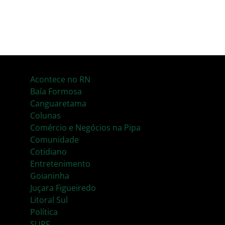
Acontece no RN
Baía Formosa
Canguaretama
Colunas
Comércio e Negócios na Pipa
Comunidade
Cotidiano
Entretenimento
Goianinha
Juçara Figueiredo
Litoral Sul
Política
SURF