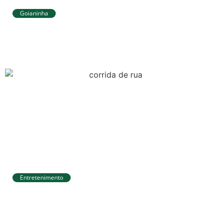
Goianinha
Goianinha abre inscrições para editais
da Aldir Blanc com R$ 174 mil para a
cultura
Entretenimento
Circuito Banco do Brasil de Corrida chega
a Natal e une esporte, qualidade de vida
e cenários deslumbrantes