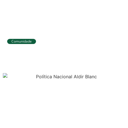
Comunidade
Tibau do Sul avança no IDEB e alcança
melhores resultados no Ensino
Fundamental