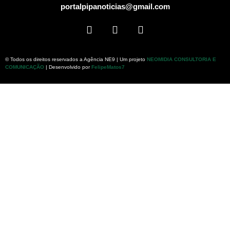
portalpipanoticias@gmail.com
© Todos os direitos reservados a Agência NE9 | Um projeto
NEOMIDIA CONSULTORIA E
COMUNICAÇÃO
| Desenvolvido por
FelipeMatos7