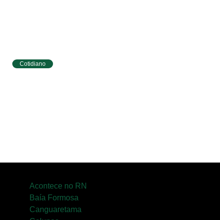
Cotidiano
Tibau do Sul terá programação especial do
Agosto Lilás com caminhada e ações para
mulheres
Acontece no RN
Baía Formosa
Canguaretama