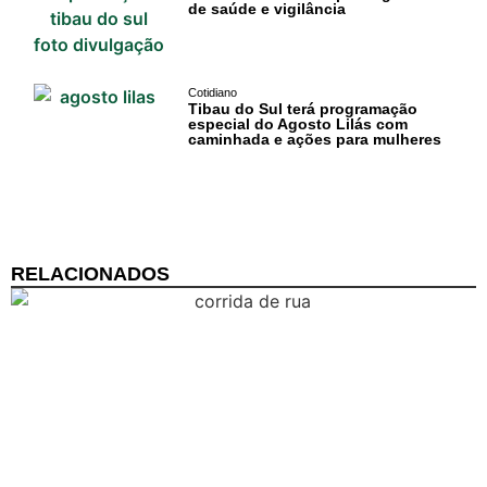
de saúde e vigilância
Comércio e
Negócios na
Pipa
Cotidiano
Tibau do Sul terá programação
especial do Agosto Lilás com
Política
caminhada e ações para mulheres
Turismo
Entretenimento
RELACIONADOS
Litoral Sul
Baía Formosa
Canguaretama
Goianinha
Gastronomia