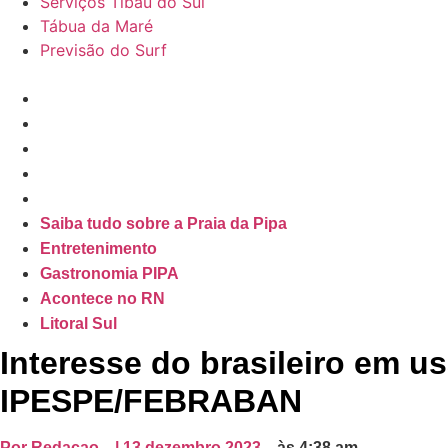
Serviços Tibau do Sul
Tábua da Maré
Previsão do Surf
Saiba tudo sobre a Praia da Pipa
Entretenimento
Gastronomia PIPA
Acontece no RN
Litoral Sul
Saiba tudo sobre a Praia da Pipa
Entretenimento
Gastronomia PIPA
Acontece no RN
Litoral Sul
Interesse do brasileiro em u
IPESPE/FEBRABAN
Por
Redacao
|
13 dezembro 2023
às
4:38 am