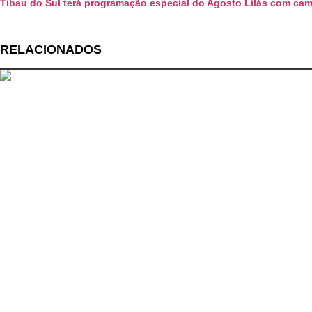
Tibau do Sul terá programação especial do Agosto Lilás com ca
RELACIONADOS
Entretenimento
Circuito Banco do Brasil de Corrida chega a Nat