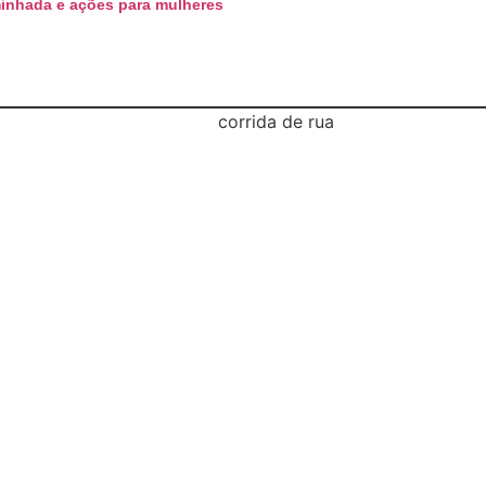
minhada e ações para mulheres
al e une esporte, qualidade de vida e cenários d