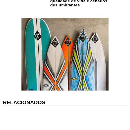
qualidade de vida e cenários
deslumbrantes
Cotidiano
Comunidade
Acontece no
RN
Comércio e
Negócios na
Pipa
RELACIONADOS
Política
Turismo