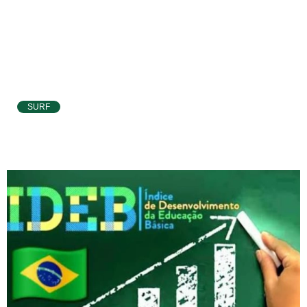
Entretenimento
Litoral Sul
Baía Formosa
SURF
Canguaretama
Atletas de Pipa e Baía Formosa seguem na
disputa da etapa da WSL em Natal
Goianinha
Gastronomia
PIPA
Surf
Informações
Gerais