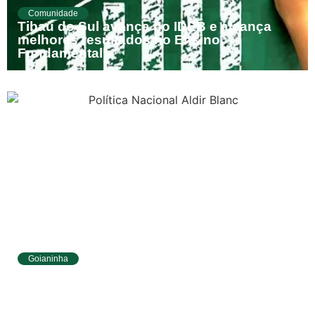
Serviços Tibau
Comunidade
do Sul
Tibau do Sul avança no IDEB e alcança
melhores resultados no Ensino
Tábua da Maré
Fundamental
Previsão do
Surf
Goianinha
Goianinha abre inscrições para editais da
Aldir Blanc com R$ 174 mil para a cultura