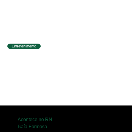
Entretenimento
Circuito Banco do Brasil de Corrida chega a
Natal e une esporte, qualidade de vida e
cenários deslumbrantes
Acontece no RN
Baía Formosa