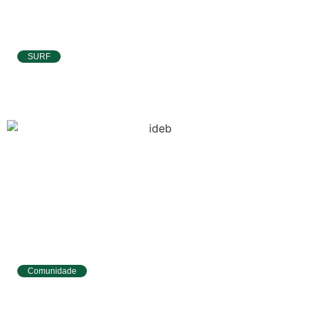
SURF
Atletas de Pipa e Baía Formosa seguem na
disputa da etapa da WSL em Natal
Comunidade
Tibau do Sul avança no IDEB e alcança
melhores resultados no Ensino