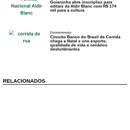
Gastronomia
Goianinha abre inscrições para
editais da Aldir Blanc com R$ 174
PIPA
mil para a cultura
Surf
Entretenimento
Informações
Circuito Banco do Brasil de Corrida
chega a Natal e une esporte,
Gerais
qualidade de vida e cenários
deslumbrantes
Serviços Tibau
do Sul
Tábua da Maré
RELACIONADOS
Previsão do
Surf