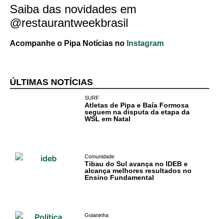
Saiba das novidades em
Comércio e
@restaurantweekbrasil
Negócios na
Pipa
Acompanhe o Pipa Notícias no
Instagram
Política
ÚLTIMAS NOTÍCIAS
Turismo
SURF
Atletas de Pipa e Baía Formosa
Entretenimento
seguem na disputa da etapa da
WSL em Natal
Litoral Sul
Baía Formosa
Comunidade
Tibau do Sul avança no IDEB e
alcança melhores resultados no
Canguaretama
Ensino Fundamental
Goianinha
Goianinha