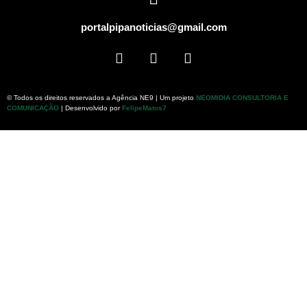
portalpipanoticias@gmail.com
© Todos os direitos reservados a Agência NE9 | Um projeto
NEOMIDIA CONSULTORIA E
COMUNICAÇÃO
| Desenvolvido por
FelipeMatos7