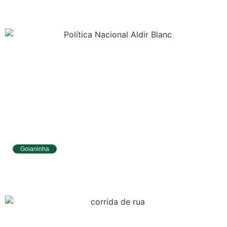
Fundamental
Goianinha
Goianinha abre inscrições para editais da
Aldir Blanc com R$ 174 mil para a cultura